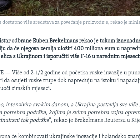
će dostupno više sredstava za povećanje proizvodnje, rekao je mini
istar odbrane Ruben Brekelmans rekao je tokom iznenadne
lju da će njegova zemlja uložiti 400 miliona eura u napredn
jelica s Ukrajinom i isporučiti više F-16 u narednim mjesec
NE —
Više od 2-1/2 godine od početka ruske invazije u pu
ri da osujeti ruske trupe dok napreduju na istoku i napadaj
 uoči zimskih mjeseci.
no, intenzivira svakim danom, a Ukrajina postavlja sve više
ma potrebna podrška, kojima je svima potrebna vojna opr
tinuirani tok podrške
", rekao je Brekelmans Reutersu u Kij
rona će kombinovati ukrajinske inovacije i holandsko znanj