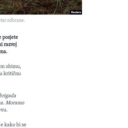
star odbrane.
 posjete
i razvoj
ima.
nom obimu,
u kritičnu
 brigada
ema. Moramo
evu.
e kako bi se