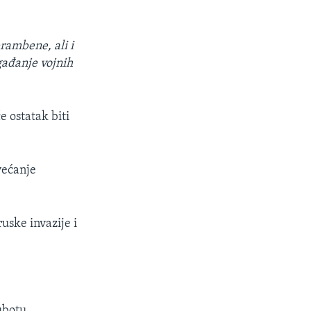
rambene, ali i
 gađanje vojnih
e ostatak biti
većanje
uske invazije i
ubotu,