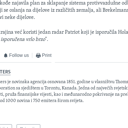
akođe najavila plan za sklapanje sistema protivvazdušne od
i se oslanja na dijelove iz različitih zemalja, ali Brekelman
i neke dijelove.
ajina već koristi jedan radar Patriot koji je isporučila Hola
i isporučena vrlo brzo
".
Follow us
Print
TERS
ers je novinska agencija osnovana 1851. godine u vlasništvu Thom
oration sa sjedištem u Torontu, Kanada. Jedna od najvećih svjetsk
sti, pruža finansijske vijesti, kao i međunarodno pokrivanje na pre
 od 1000 novina i 750 emitera širom svijeta.