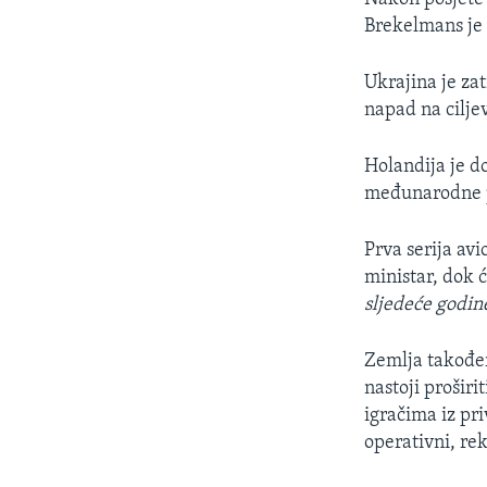
Brekelmans je 
Ukrajina je zat
napad na cilje
Holandija je do
međunarodne pa
Prva serija av
ministar, dok ć
sljedeće godin
Zemlja također
nastoji prošir
igračima iz pr
operativni, rek