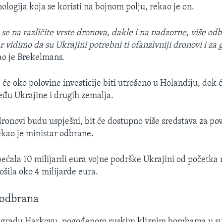
ologija koja se koristi na bojnom polju, rekao je on.
e na različite vrste dronova, dakle i na nadzorne, više odb
 vidimo da su Ukrajini potrebni ti ofanzivniji dronovi i za
kao je Brekelmans.
će oko polovine investicije biti utrošeno u Holandiju, dok ć
eđu Ukrajine i drugih zemalja.
dronovi budu uspješni, bit će dostupno više sredstava za po
ekao je ministar odbrane.
bećala 10 milijardi eura vojne podrške Ukrajini od početka r
ošila oko 4 milijarde eura.
odbrana
 gradu Harkovu, pogođenom ruskim kliznim bombama u s