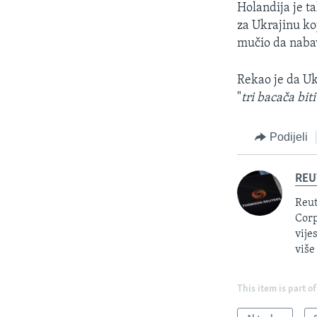
Holandija je t
za Ukrajinu koj
mučio da nabav
Rekao je da Ukr
"
tri bacača bit
Podijeli
REU
Reut
Corp
vije
više
This item is part of