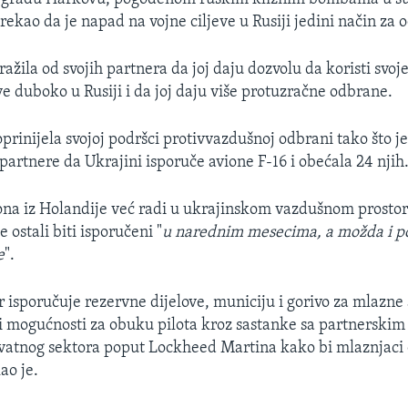
rekao da je napad na vojne ciljeve u Rusiji jedini način za
ražila od svojih partnera da joj daju dozvolu da koristi svoj
ve duboko u Rusiji i da joj daju više protuzračne odbrane.
prinijela svojoj podršci protivvazdušnoj odbrani tako što j
rtnere da Ukrajini isporuče avione F-16 i obećala 24 njih
iona iz Holandije već radi u ukrajinskom vazdušnom prostor
e ostali biti isporučeni "
u narednim mesecima, a možda i 
e
".
 isporučuje rezervne dijelove, municiju i gorivo za mlazne 
iti mogućnosti za obuku pilota kroz sastanke sa partnerski
ivatnog sektora poput Lockheed Martina kako bi mlaznjaci 
ao je.