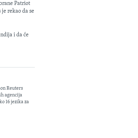
brane Patriot
s je rekao da se
ndija i da će
son Reuters
ih agencija
ko 16 jezika za