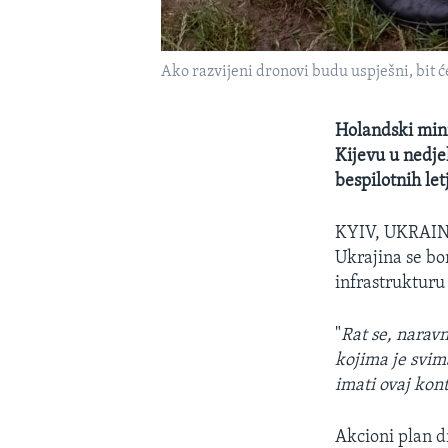
Ako razvijeni dronovi budu uspješni, bit 
Holandski min
Kijevu u nedje
bespilotnih let
KYIV, UKRAI
Ukrajina se bo
infrastrukturu
"
Rat se, narav
kojima je svi
imati ovaj kon
Akcioni plan d