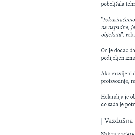
poboljšala tehn
"
Fokusiraćemo s
na napadne, jer
objekata
", re
On je dodao da 
podijeljen izm
Ako razvijeni 
proizvodnje, r
Holandija je o
do sada je potr
Vazdušna 
Nakon posjete