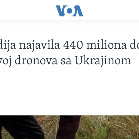
ija najavila 440 miliona d
voj dronova sa Ukrajinom
4