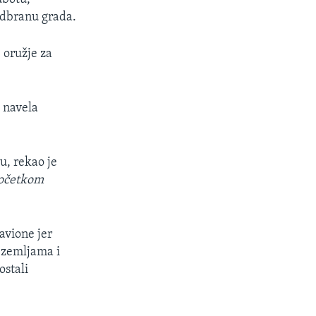
 odbranu grada.
e oružje za
e navela
.
u, rekao je
početkom
avione jer
m zemljama i
ostali