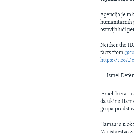
Agencija je tak
humanitarnih p
ostavljajući 
Neither the IDF
facts from
@co
https://t.co/
— Israel Defe
Izraelski zvani
da ukine Hamas
grupa predstavl
Hamas je u okt
Ministarstvo z