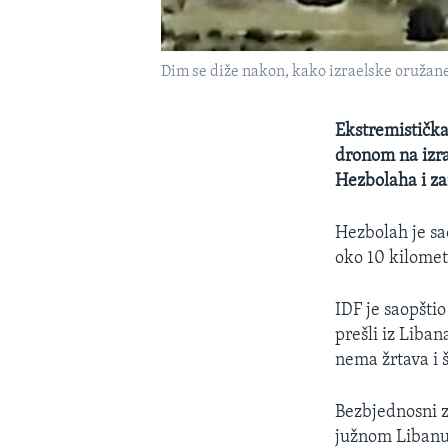
Dim se diže nakon, kako izraelske oružane
Ekstremistička
dronom na izr
Hezbolaha i za
Hezbolah je sao
oko 10 kilomet
IDF je saopštio
prešli iz Liban
nema žrtava i š
Bezbjednosni zv
južnom Libanu,