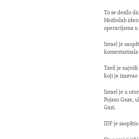
To se desilo d
Hezbolah ident
operacijama u t
Izrael je saopš
komentarisala 
Tavil je najvi
koji je izazvao
Izrael je u ut
Pojasu Gaze, uk
Gazi.
IDF je saopšti