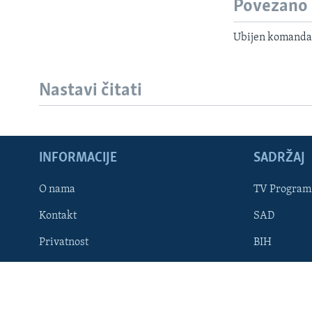
Povezano
Ubijen komandan
Nastavi čitati
Learning English
INFORMACIJE
SADRŽAJ
PRATITE NAS
O nama
TV Program
Kontakt
SAD
Jezici
Privatnost
BIH
Dostupnost
STAVOVI V