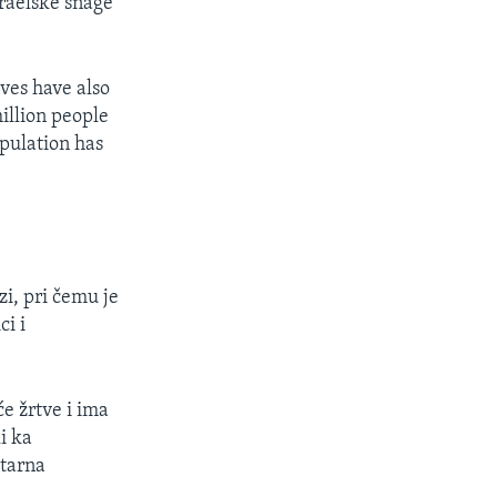
zraelske snage
ves have also
illion people
pulation has
zi, pri čemu je
ci i
́e žrtve i ima
i ka
itarna