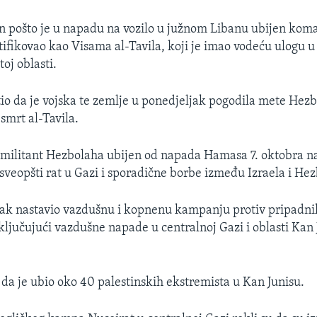
an pošto je u napadu na vozilo u južnom Libanu ubijen kom
ifikovao kao Visama al-Tavila, koji je imao vodeću ulogu
oj oblasti.
tio da je vojska te zemlje u ponedjeljak pogodila mete Hezbo
smrt al-Tavila.
ši militant Hezbolaha ubijen od napada Hamasa 7. oktobra na
 sveopšti rat u Gazi i sporadične borbe između Izraela i He
orak nastavio vazdušnu i kopnenu kampanju protiv pripadn
ljučujući vazdušne napade u centralnoj Gazi i oblasti Kan 
o da je ubio oko 40 palestinskih ekstremista u Kan Junisu.