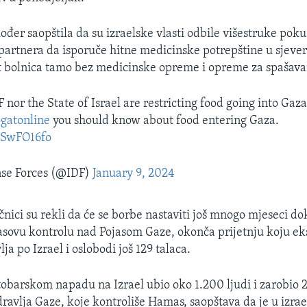
ođer saopštila da su izraelske vlasti odbile višestruke poku
artnera da isporuče hitne medicinske potrepštine u sjeve
pet bolnica tamo bez medicinske opreme i opreme za spašava
 nor the State of Israel are restricting food going into Gaz
gatonline
you should know about food entering Gaza.
DcSwFO16fo
nse Forces (@IDF)
January 9, 2024
čnici su rekli da će se borbe nastaviti još mnogo mjeseci do
ovu kontrolu nad Pojasom Gaze, okonča prijetnju koju ek
ja po Izrael i oslobodi još 129 talaca.
obarskom napadu na Izrael ubio oko 1.200 ljudi i zarobio 2
dravlja Gaze, koje kontroliše Hamas, saopštava da je u izrae