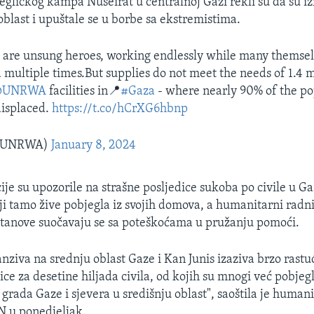
jegličkog kampa Nuseirat u centralnoj Gazi rekli su da su i
oblast i upuštale se u borbe sa ekstremistima.
 are unsung heroes, working endlessly while many themsel
 multiple times.But supplies do not meet the needs of 1.4 m
@UNRWA
facilities in📍
#Gaza
- where nearly 90% of the po
displaced.
https://t.co/hCrXG6hbnp
@UNRWA)
January 8, 2024
je su upozorile na strašne posljedice sukoba po civile u Ga
oji tamo žive pobjegla iz svojih domova, a humanitarni radni
tanove suočavaju se sa poteškoćama u pružanju pomoći.
nziva na srednju oblast Gaze i Kan Junis izaziva brzo rastuc
ce za desetine hiljada civila, od kojih su mnogi već pobjegl
grada Gaze i sjevera u središnju oblast", saoštila je human
N u ponedjeljak.