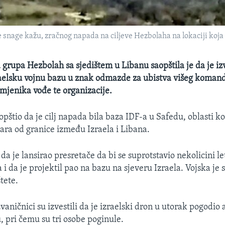
 snage kažu, zračnog napada na ciljeve Hezbolaha na lokaciji koja
 grupa Hezbolah sa sjedištem u Libanu saopštila je da je i
aelsku vojnu bazu u znak odmazde za ubistva višeg koman
mjenika vođe te organizacije.
pštio da je cilj napada bila baza IDF-a u Safedu, oblasti ko
ara od granice između Izraela i Libana.
 da je lansirao presretače da bi se suprotstavio nekolicini le
a i da je projektil pao na bazu na sjeveru Izraela. Vojska je 
tete.
aničnici su izvestili da je izraelski dron u utorak pogodio
 pri čemu su tri osobe poginule.