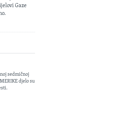
ijelovi Gaze
no.
enoj sedmičnoj
 AMERIKE djelo su
sti.