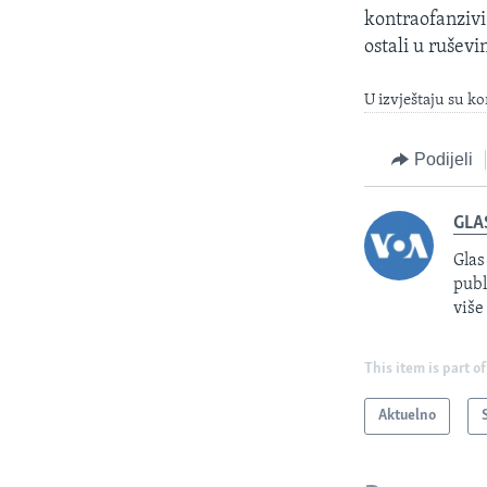
kontraofanzivi
ostali u rušev
U izvještaju su ko
Podijeli
GLA
Glas
publ
više
This item is part of
Aktuelno