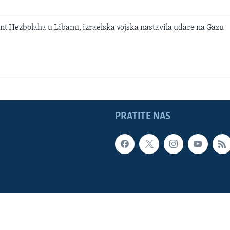
t Hezbolaha u Libanu, izraelska vojska nastavila udare na Gazu
PRATITE NAS
LADE SAD
Sva prava zadržana. Glas