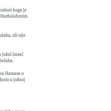
andant koga je
 u Hezbolahovim
laha, ali nije
 južni Izrael
zbolaha.
ika Hamasa u
Junis u južnoj