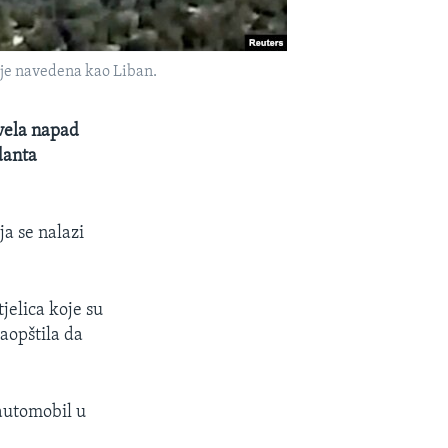
 je navedena kao Liban.
zvela napad
danta
ja se nalazi
tjelica koje su
saopštila da
 automobil u