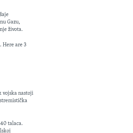
šaje
rnu Gazu,
nje života.
a. Here are 3
k vojska nastoji
stremistička
40 talaca.
lskoj