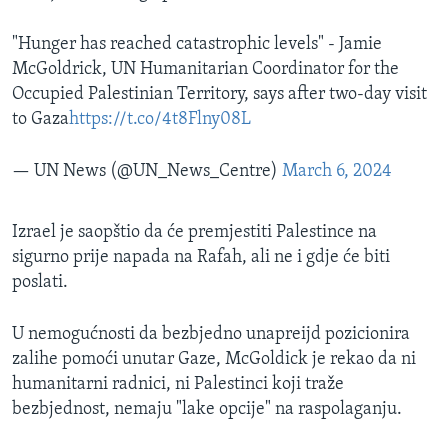
"Hunger has reached catastrophic levels" - Jamie
McGoldrick, UN Humanitarian Coordinator for the
Occupied Palestinian Territory, says after two-day visit
to Gaza
https://t.co/4t8Flny08L
— UN News (@UN_News_Centre)
March 6, 2024
Izrael je saopštio da će premjestiti Palestince na
sigurno prije napada na Rafah, ali ne i gdje će biti
poslati.
U nemogućnosti da bezbjedno unapreijd pozicionira
zalihe pomoći unutar Gaze, McGoldick je rekao da ni
humanitarni radnici, ni Palestinci koji traže
bezbjednost, nemaju "lake opcije" na raspolaganju.