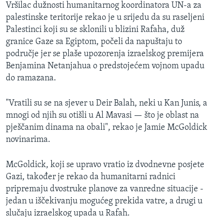
Vršilac dužnosti humanitarnog koordinatora UN-a za
palestinske teritorije rekao je u srijedu da su raseljeni
Palestinci koji su se sklonili u blizini Rafaha, duž
granice Gaze sa Egiptom, počeli da napuštaju to
područje jer se plaše upozorenja izraelskog premijera
Benjamina Netanjahua o predstojećem vojnom upadu
do ramazana.
"Vratili su se na sjever u Deir Balah, neki u Kan Junis, a
mnogi od njih su otišli u Al Mavasi — što je oblast na
pješčanim dinama na obali", rekao je Jamie McGoldick
novinarima.
McGoldick, koji se upravo vratio iz dvodnevne posjete
Gazi, također je rekao da humanitarni radnici
pripremaju dvostruke planove za vanredne situacije -
jedan u iščekivanju mogućeg prekida vatre, a drugi u
slučaju izraelskog upada u Rafah.