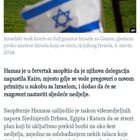
MAGAZIN
O GLASU AMERIKE
Learning English
Izraelski tenk kreće se duž granice Izraela sa Gazom, gledano
preko zastave Izraela koja se viori, iz južnog Izraela, 6. marta
PRATITE NAS
2024.
Hamas je u četvrtak saopštio da je njihova delegacija
napustila Kairo, mjesto gdje se vode pregovori o novom
Jezici
primirju u sukobu sa Izraelom, i dodao da će se
razgovori nastaviti sljedeće nedjelje.
Saopštenje Hamasa uslijedilo je nakon višenedjeljnih
napora Sjedinjenih Država, Egipta i Katara da se stvori
plan koji bi uključivao prekid borbi na oko šest
nedjelja, zajedno sa oslobađanjem nekih talaca koje