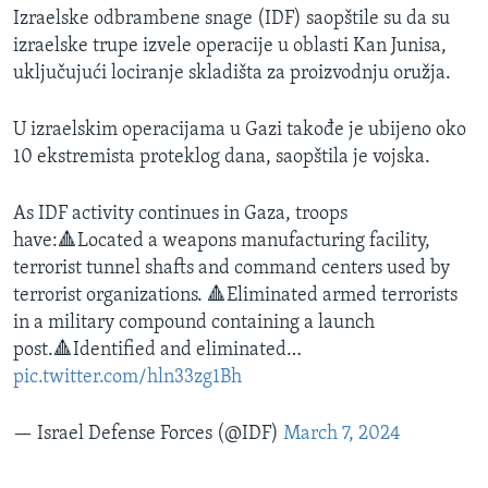
Izraelske odbrambene snage (IDF) saopštile su da su
izraelske trupe izvele operacije u oblasti Kan Junisa,
uključujući lociranje skladišta za proizvodnju oružja.
U izraelskim operacijama u Gazi takođe je ubijeno oko
10 ekstremista proteklog dana, saopštila je vojska.
As IDF activity continues in Gaza, troops
have:🔺Located a weapons manufacturing facility,
terrorist tunnel shafts and command centers used by
terrorist organizations. 🔺Eliminated armed terrorists
in a military compound containing a launch
post.🔺Identified and eliminated…
pic.twitter.com/hln33zg1Bh
— Israel Defense Forces (@IDF)
March 7, 2024