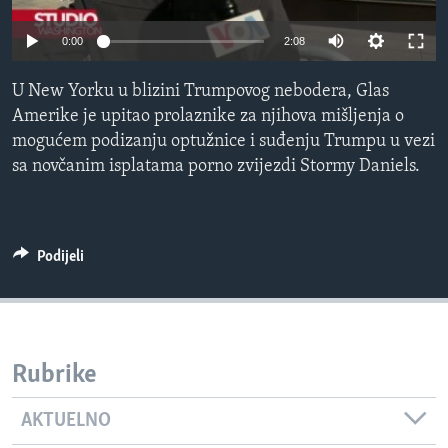
MAGAZIN
0:00
2:08
O GLASU AMERIKE
U New Yorku u blizini Trumpovog nebodera, Glas
Learning English
Amerike je upitao prolaznike za njihova mišljenja o
mogućem podizanju optužnice i suđenju Trumpu u vezi
PRATITE NAS
sa novčanim isplatama porno zvijezdi Stormy Daniels.
Jezici
Podijeli
Rubrike
AKTUELNO