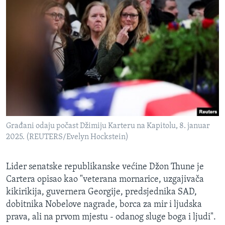
Građani odaju počast Džimiju Karteru na Kapitolu, 8. januar
2025. (REUTERS/Evelyn Hockstein)
Lider senatske republikanske većine Džon Thune je
Cartera opisao kao "veterana mornarice, uzgajivača
kikirikija, guvernera Georgije, predsjednika SAD,
dobitnika Nobelove nagrade, borca za mir i ljudska
prava, ali na prvom mjestu - odanog sluge boga i ljudi".