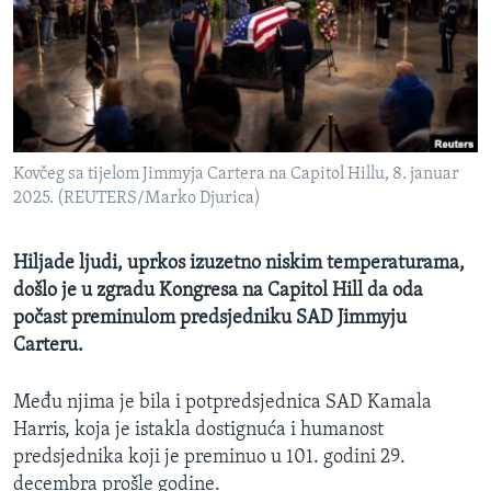
MAGAZIN
O GLASU AMERIKE
Learning English
Kovčeg sa tijelom Jimmyja Cartera na Capitol Hillu, 8. januar
PRATITE NAS
2025. (REUTERS/Marko Djurica)
Hiljade ljudi, uprkos izuzetno niskim temperaturama,
Jezici
došlo je u zgradu Kongresa na Capitol Hill da oda
počast preminulom predsjedniku SAD Jimmyju
Carteru.
Među njima je bila i potpredsjednica SAD Kamala
Harris, koja je istakla dostignuća i humanost
predsjednika koji je preminuo u 101. godini 29.
decembra prošle godine.