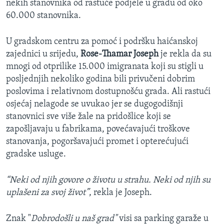
nekih stanovnika od rastuće podjele u gradu od oko
60.000 stanovnika.
U gradskom centru za pomoć i podršku haićanskoj
zajednici u srijedu,
Rose-Thamar Joseph
je rekla da su
mnogi od otprilike 15.000 imigranata koji su stigli u
posljednjih nekoliko godina bili privučeni dobrim
poslovima i relativnom dostupnošću grada. Ali rastući
osjećaj nelagode se uvukao jer se dugogodišnji
stanovnici sve više žale na pridošlice koji se
zapošljavaju u fabrikama, povećavajući troškove
stanovanja, pogoršavajući promet i opterećujući
gradske usluge.
“Neki od njih govore o životu u strahu. Neki od njih su
uplašeni za svoj život”
, rekla je Joseph.
Znak "
Dobrodošli u naš grad"
visi sa parking garaže u