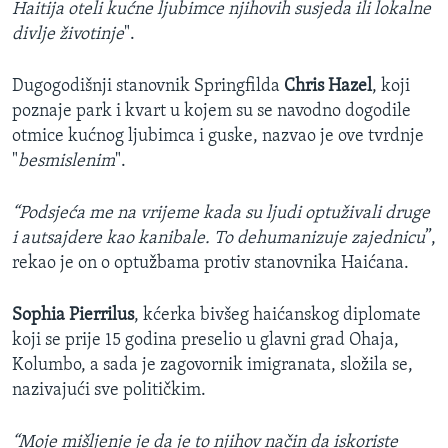
Haitija oteli kućne ljubimce njihovih susjeda ili lokalne
divlje životinje
".
Dugogodišnji stanovnik Springfilda
Chris Hazel
, koji
poznaje park i kvart u kojem su se navodno dogodile
otmice kućnog ljubimca i guske, nazvao je ove tvrdnje
"
besmislenim
".
“Podsjeća me na vrijeme kada su ljudi optuživali druge
i autsajdere kao kanibale. To dehumanizuje zajednicu
”,
rekao je on o optužbama protiv stanovnika Haićana.
Sophia Pierrilus
, kćerka bivšeg haićanskog diplomate
koji se prije 15 godina preselio u glavni grad Ohaja,
Kolumbo, a sada je zagovornik imigranata, složila se,
nazivajući sve političkim.
“Moje mišljenje je da je to njihov način da iskoriste