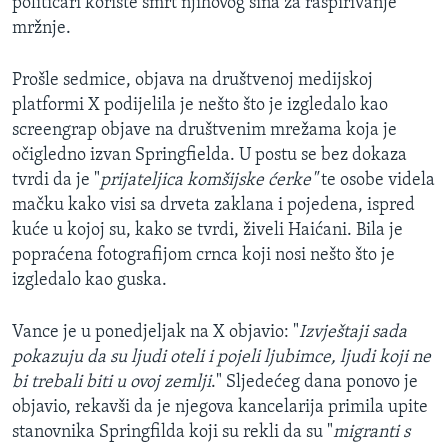
političari koriste smrt njihovog sina za raspirivanje
mržnje.
Prošle sedmice, objava na društvenoj medijskoj
platformi X podijelila je nešto što je izgledalo kao
screengrap objave na društvenim mrežama koja je
očigledno izvan Springfielda. U postu se bez dokaza
tvrdi da je "
prijateljica komšijske ćerke"
te osobe videla
mačku kako visi sa drveta zaklana i pojedena, ispred
kuće u kojoj su, kako se tvrdi, živeli Haićani. Bila je
popraćena fotografijom crnca koji nosi nešto što je
izgledalo kao guska.
Vance je u ponedjeljak na X objavio: "
Izvještaji sada
pokazuju da su ljudi oteli i pojeli ljubimce, ljudi koji ne
bi trebali biti u ovoj zemlji
." Sljedećeg dana ponovo je
objavio, rekavši da je njegova kancelarija primila upite
stanovnika Springfilda koji su rekli da su "
migranti s