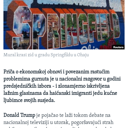
MAGAZIN
O GLASU AMERIKE
Learning English
PRATITE NAS
Mural krasi zid u gradu Springfildu u Ohaju
Priča o ekonomskoj obnovi i povezanim rastućim
Jezici
problemima gurnuta je u nacionalni razgovor u godini
predsjedničkih izbora - i zlonamjerno iskrivljena
lažnim glasinama da haićanski imigranti jedu kućne
ljubimce svojih susjeda.
Donald Trump
je pojačao te laži tokom debate na
nacionalnoj televiziji u utorak, pogoršavajući strah