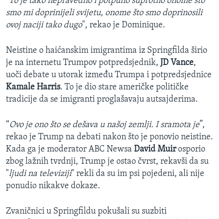
"
To je tako nepravedno i potpuno suprotno onome što
smo mi doprinijeli svijetu, onome što smo doprinosili
ovoj naciji tako dugo
", rekao je Dominique.
Neistine o haićanskim imigrantima iz Springfilda širio
je na internetu Trumpov potpredsjednik,
JD Vance
,
uoči debate u utorak između Trumpa i potpredsjednice
Kamale Harris
. To je dio stare američke političke
tradicije da se imigranti proglašavaju autsajderima.
“
Ovo je ono što se dešava u našoj zemlji. I sramota je
”,
rekao je Trump na debati nakon što je ponovio neistine.
Kada ga je moderator ABC Newsa
David Muir
osporio
zbog lažnih tvrdnji, Trump je ostao čvrst, rekavši da su
"
ljudi na televiziji
" rekli da su im psi pojedeni, ali nije
ponudio nikakve dokaze.
Zvaničnici u Springfildu pokušali su suzbiti