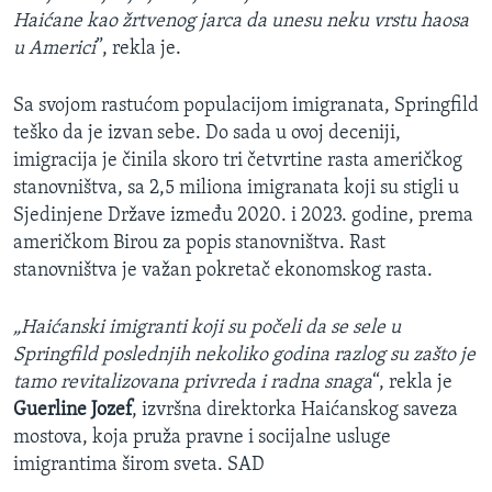
Haićane kao žrtvenog jarca da unesu neku vrstu haosa
u Americi
”, rekla je.
Sa svojom rastućom populacijom imigranata, Springfild
teško da je izvan sebe. Do sada u ovoj deceniji,
imigracija je činila skoro tri četvrtine rasta američkog
stanovništva, sa 2,5 miliona imigranata koji su stigli u
Sjedinjene Države između 2020. i 2023. godine, prema
američkom Birou za popis stanovništva. Rast
stanovništva je važan pokretač ekonomskog rasta.
„Haićanski imigranti koji su počeli da se sele u
Springfild poslednjih nekoliko godina razlog su zašto je
tamo revitalizovana privreda i radna snaga
“, rekla je
Guerline Jozef
, izvršna direktorka Haićanskog saveza
mostova, koja pruža pravne i socijalne usluge
imigrantima širom sveta. SAD