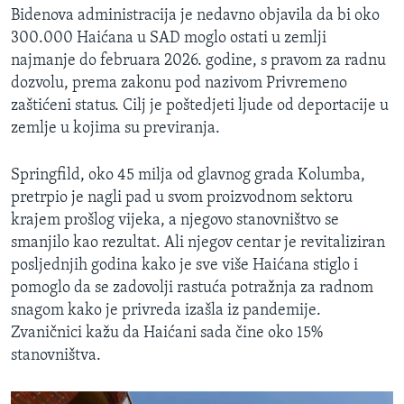
Bidenova administracija je nedavno objavila da bi oko
300.000 Haićana u SAD moglo ostati u zemlji
najmanje do februara 2026. godine, s pravom za radnu
dozvolu, prema zakonu pod nazivom Privremeno
zaštićeni status. Cilj je poštedjeti ljude od deportacije u
zemlje u kojima su previranja.
Springfild, oko 45 milja od glavnog grada Kolumba,
pretrpio je nagli pad u svom proizvodnom sektoru
krajem prošlog vijeka, a njegovo stanovništvo se
smanjilo kao rezultat. Ali njegov centar je revitaliziran
posljednjih godina kako je sve više Haićana stiglo i
pomoglo da se zadovolji rastuća potražnja za radnom
snagom kako je privreda izašla iz pandemije.
Zvaničnici kažu da Haićani sada čine oko 15%
stanovništva.