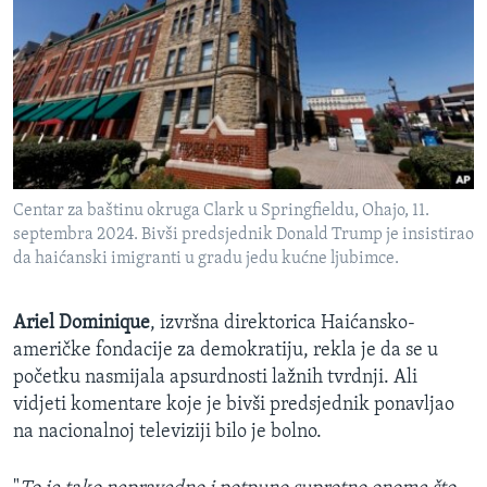
Centar za baštinu okruga Clark u Springfieldu, Ohajo, 11.
septembra 2024. Bivši predsjednik Donald Trump je insistirao
da haićanski imigranti u gradu jedu kućne ljubimce.
Ariel Dominique
, izvršna direktorica Haićansko-
američke fondacije za demokratiju, rekla je da se u
početku nasmijala apsurdnosti lažnih tvrdnji. Ali
vidjeti komentare koje je bivši predsjednik ponavljao
na nacionalnoj televiziji bilo je bolno.