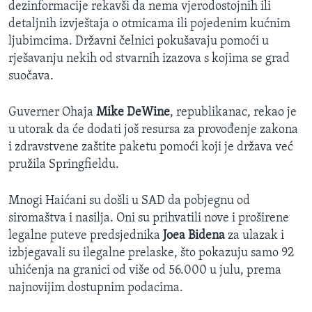
dezinformacije rekavši da nema vjerodostojnih ili
detaljnih izvještaja o otmicama ili pojedenim kućnim
ljubimcima. Državni čelnici pokušavaju pomoći u
rješavanju nekih od stvarnih izazova s kojima se grad
suočava.
Guverner Ohaja
Mike DeWine
, republikanac, rekao je
u utorak da će dodati još resursa za provođenje zakona
i zdravstvene zaštite paketu pomoći koji je država već
pružila Springfieldu.
Mnogi Haićani su došli u SAD da pobjegnu od
siromaštva i nasilja. Oni su prihvatili nove i proširene
legalne puteve predsjednika
Joea Bidena
za ulazak i
izbjegavali su ilegalne prelaske, što pokazuju samo 92
uhićenja na granici od više od 56.000 u julu, prema
najnovijim dostupnim podacima.