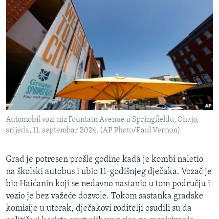
Automobil vozi niz Fountain Avenue u Springfieldu, Ohajo,
srijeda, 11. septembar 2024. (AP Photo/Paul Vernon)
Grad je potresen prošle godine kada je kombi naletio
na školski autobus i ubio 11-godišnjeg dječaka. Vozač je
bio Haićanin koji se nedavno nastanio u tom području i
vozio je bez važeće dozvole. Tokom sastanka gradske
komisije u utorak, dječakovi roditelji osudili su da