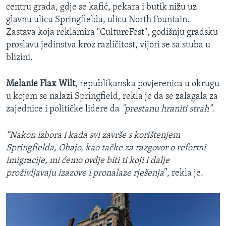
centru grada, gdje se kafić, pekara i butik nižu uz
glavnu ulicu Springfielda, ulicu North Fountain.
Zastava koja reklamira "CultureFest", godišnju gradsku
proslavu jedinstva kroz različitost, vijori se sa stuba u
blizini.
Melanie Flax Wilt
, republikanska povjerenica u okrugu
u kojem se nalazi Springfield, rekla je da se zalagala za
zajednice i političke lidere da
"prestanu hraniti strah".
“Nakon izbora i kada svi završe s korištenjem
Springfielda, Ohajo, kao tačke za razgovor o reformi
imigracije, mi ćemo ovdje biti ti koji i dalje
proživljavaju izazove i pronalaze rješenja
”, rekla je.