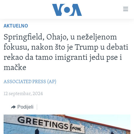
Linkovi
Pređi
na
AKTUELNO
glavni
TV PROGRAM
sadržaj
Springfield, Ohajo, u neželjenom
VIDEO
Pređi
fokusu, nakon što je Trump u debati
na
FOTOGRAFIJE DANA
rekao da tamo imigranti jedu pse i
glavnu
VIJESTI
navigaciju
mačke
Idi
NAUKA I TEHNOLOGIJA
SJEDINJENE AMERIČKE DRŽAVE
na
ASSOCIATED PRESS (AP)
SPECIJALNI PROJEKTI
BOSNA I HERCEGOVINA
pretragu
12 septembar, 2024
KORUPCIJA
SVIJET
Podijeli
SLOBODA MEDIJA
ŽENSKA STRANA
IZBJEGLIČKA STRANA