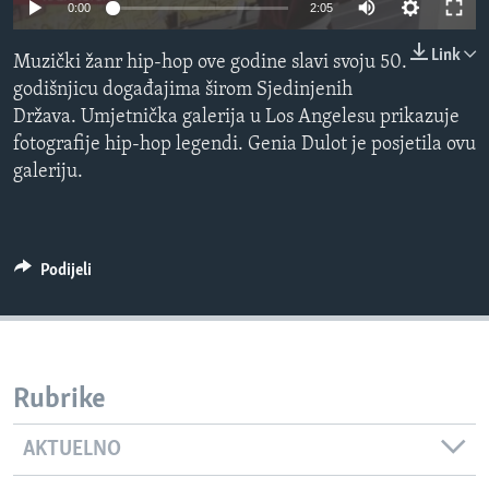
0:00
2:05
MAGAZIN
Link
O GLASU AMERIKE
Muzički žanr hip-hop ove godine slavi svoju 50.
godišnjicu događajima širom Sjedinjenih
Learning English
Država. Umjetnička galerija u Los Angelesu prikazuje
fotografije hip-hop legendi. Genia Dulot je posjetila ovu
galeriju.
PRATITE NAS
Podijeli
Jezici
Rubrike
AKTUELNO