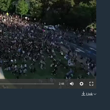
able
2:48
Link
EMBED