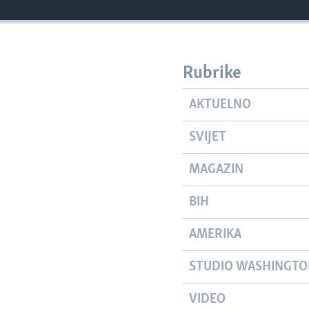
Rubrike
AKTUELNO
SVIJET
MAGAZIN
BIH
AMERIKA
STUDIO WASHINGT
VIDEO