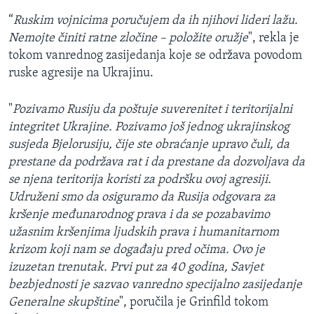
“
Ruskim vojnicima poručujem da ih njihovi lideri lažu.
Nemojte činiti ratne zločine – položite oružje
", rekla je
tokom vanrednog zasijedanja koje se održava povodom
ruske agresije na Ukrajinu.
"
Pozivamo Rusiju da poštuje suverenitet i teritorijalni
integritet Ukrajine. Pozivamo još jednog ukrajinskog
susjeda Bjelorusiju, čije ste obraćanje upravo čuli, da
prestane da podržava rat i da prestane da dozvoljava da
se njena teritorija koristi za podršku ovoj agresiji.
Udruženi smo da osiguramo da Rusija odgovara za
kršenje međunarodnog prava i da se pozabavimo
užasnim kršenjima ljudskih prava i humanitarnom
krizom koji nam se događaju pred očima. Ovo je
izuzetan trenutak. Prvi put za 40 godina, Savjet
bezbjednosti je sazvao vanredno specijalno zasijedanje
Generalne skupštine
", poručila je Grinfild tokom