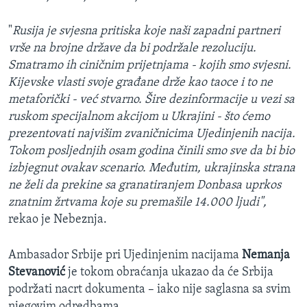
"
Rusija je svjesna pritiska koje naši zapadni partneri
vrše na brojne države da bi podržale rezoluciju.
Smatramo ih ciničnim prijetnjama - kojih smo svjesni.
Kijevske vlasti svoje građane drže kao taoce i to ne
metaforički - već stvarno. Šire dezinformacije u vezi sa
ruskom specijalnom akcijom u Ukrajini - što ćemo
prezentovati najvišim zvaničnicima Ujedinjenih nacija.
Tokom posljednjih osam godina činili smo sve da bi bio
izbjegnut ovakav scenario. Međutim, ukrajinska strana
ne želi da prekine sa granatiranjem Donbasa uprkos
znatnim žrtvama koje su premašile 14.000 ljudi",
rekao je Nebeznja.
Ambasador Srbije pri Ujedinjenim nacijama
Nemanja
Stevanović
je tokom obraćanja ukazao da će Srbija
podržati nacrt dokumenta – iako nije saglasna sa svim
njegovim odredbama.