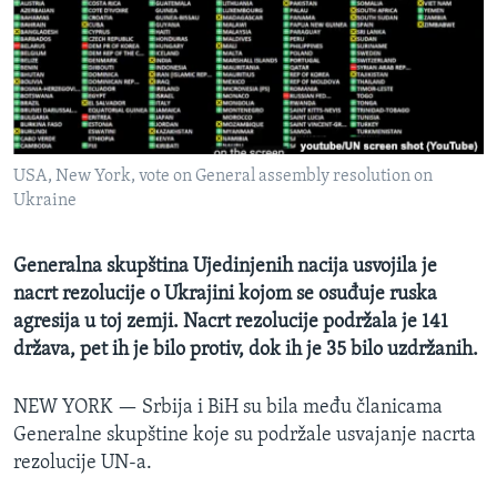
MAGAZIN
O GLASU AMERIKE
Learning English
USA, New York, vote on General assembly resolution on
PRATITE NAS
Ukraine
Generalna skupština Ujedinjenih nacija usvojila je
Jezici
nacrt rezolucije o Ukrajini kojom se osuđuje ruska
agresija u toj zemji. Nacrt rezolucije podržala je 141
država, pet ih je bilo protiv, dok ih je 35 bilo uzdržanih.
NEW YORK —
Srbija i BiH su bila među članicama
Generalne skupštine koje su podržale usvajanje nacrta
rezolucije UN-a.