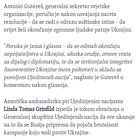
Antonio Gutereš, generalni sekretar svjetske
organizacije, poručio je nakon usvajanja nacrta
rezolucije - da se radi o odrazu suštinske istine - da
svijet želi okončanje ogromne ljudske patnje Ukrajini.
"
Poruka je jasna i glasna – da se odmah okončaju
neprijateljstva u Ukrajini, ušutka oružje, otvore vrata
za dijalog i diplomatiju, te da se teritorijalni integritet
Iisuverenitet Ukrajine mora poštovati u skladu sa
poveljom Ujedinenih nacija
", naglasio je Gutereš u
komentaru nakon glasanja.
Američka ambasadorka pri Ujedinjenim nacijama
Linda Tomas Grinfild
izjavila je tokom obraćanja u
Generalnoj skupštini Ujedinjenih nacija da sve ukazuje
na to da se Rusija priprema da pojača brutalnost
kampanje koju vodi protiv Ukrajine.