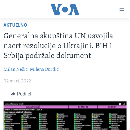
Linkovi
Pređi
na
AKTUELNO
glavni
TV PROGRAM
sadržaj
Generalna skupština UN usvojila
VIDEO
Pređi
nacrt rezolucije o Ukrajini. BiH i
na
FOTOGRAFIJE DANA
Srbija podržale dokument
glavnu
VIJESTI
navigaciju
Milan Nešić
Milena Đurđić
Idi
NAUKA I TEHNOLOGIJA
SJEDINJENE AMERIČKE DRŽAVE
na
02 mart, 2022
SPECIJALNI PROJEKTI
BOSNA I HERCEGOVINA
pretragu
KORUPCIJA
Podijeli
SVIJET
SLOBODA MEDIJA
ŽENSKA STRANA
IZBJEGLIČKA STRANA