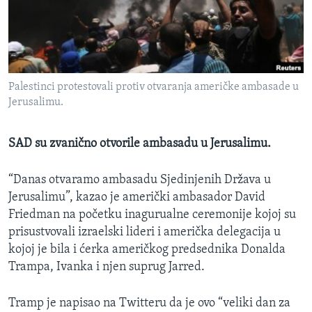
MAGAZIN
O GLASU AMERIKE
Learning English
Palestinci protestovali protiv otvaranja američke ambasade u
Jerusalimu.
PRATITE NAS
SAD su zvanično otvorile ambasadu u Jerusalimu.
Jezici
“Danas otvaramo ambasadu Sjedinjenih Država u
Jerusalimu”, kazao je američki ambasador David
Friedman na početku inagurualne ceremonije kojoj su
prisustvovali izraelski lideri i američka delegacija u
kojoj je bila i ćerka američkog predsednika Donalda
Trampa, Ivanka i njen suprug Jarred.
Tramp je napisao na Twitteru da je ovo “veliki dan za