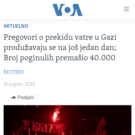
Linkovi
Pređi
na
AKTUELNO
glavni
TV PROGRAM
sadržaj
Pregovori o prekidu vatre u Gazi
VIDEO
Pređi
produžavaju se na još jedan dan;
na
FOTOGRAFIJE DANA
Broj poginulih premašio 40.000
glavnu
VIJESTI
navigaciju
REUTERS
Idi
NAUKA I TEHNOLOGIJA
SJEDINJENE AMERIČKE DRŽAVE
na
16 august, 2024
SPECIJALNI PROJEKTI
BOSNA I HERCEGOVINA
pretragu
KORUPCIJA
Podijeli
SVIJET
SLOBODA MEDIJA
ŽENSKA STRANA
IZBJEGLIČKA STRANA