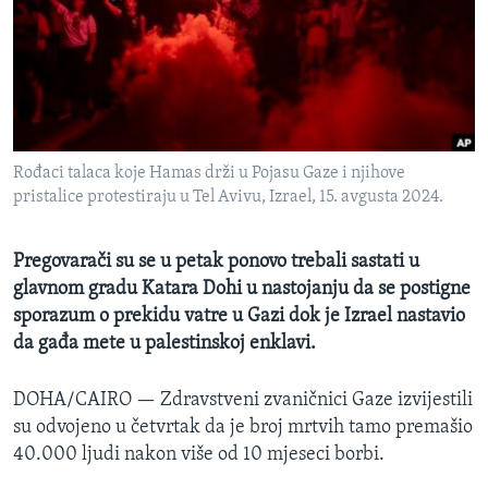
MAGAZIN
O GLASU AMERIKE
Learning English
Rođaci talaca koje Hamas drži u Pojasu Gaze i njihove
PRATITE NAS
pristalice protestiraju u Tel Avivu, Izrael, 15. avgusta 2024.
Pregovarači su se u petak ponovo trebali sastati u
Jezici
glavnom gradu Katara Dohi u nastojanju da se postigne
sporazum o prekidu vatre u Gazi dok je Izrael nastavio
da gađa mete u palestinskoj enklavi.
DOHA/CAIRO —
Zdravstveni zvaničnici Gaze izvijestili
su odvojeno u četvrtak da je broj mrtvih tamo premašio
40.000 ljudi nakon više od 10 mjeseci borbi.