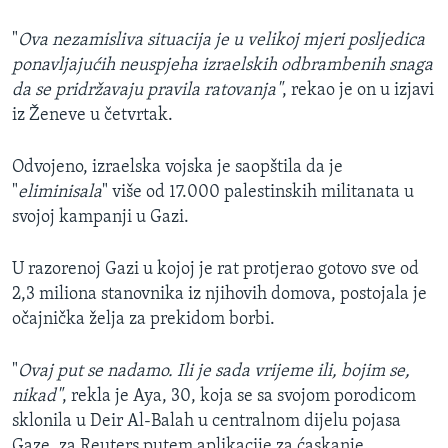
"
Ova nezamisliva situacija je u velikoj mjeri posljedica
ponavljajućih neuspjeha izraelskih odbrambenih snaga
da se pridržavaju pravila ratovanja"
, rekao je on u izjavi
iz Ženeve u četvrtak.
Odvojeno, izraelska vojska je saopštila da je
"
eliminisala
" više od 17.000 palestinskih militanata u
svojoj kampanji u Gazi.
U razorenoj Gazi u kojoj je rat protjerao gotovo sve od
2,3 miliona stanovnika iz njihovih domova, postojala je
očajnička želja za prekidom borbi.
"
Ovaj put se nadamo. Ili je sada vrijeme ili, bojim se,
nikad"
, rekla je Aya, 30, koja se sa svojom porodicom
sklonila u Deir Al-Balah u centralnom dijelu pojasa
Gaze, za Reuters putem aplikacije za ćaskanje.