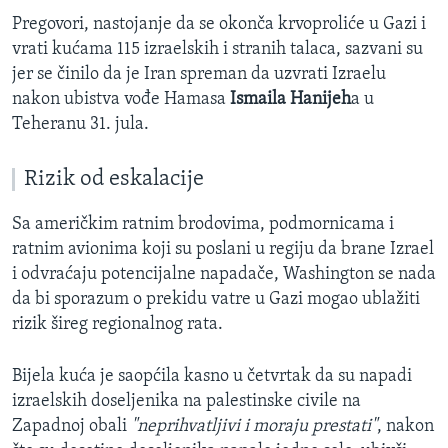
Pregovori, nastojanje da se okonča krvoproliće u Gazi i
vrati kućama 115 izraelskih i stranih talaca, sazvani su
jer se činilo da je Iran spreman da uzvrati Izraelu
nakon ubistva vođe Hamasa
Ismaila Hanijeh
a u
Teheranu 31. jula.
Rizik od eskalacije
Sa američkim ratnim brodovima, podmornicama i
ratnim avionima koji su poslani u regiju da brane Izrael
i odvraćaju potencijalne napadače, Washington se nada
da bi sporazum o prekidu vatre u Gazi mogao ublažiti
rizik šireg regionalnog rata.
Bijela kuća je saopćila kasno u četvrtak da su napadi
izraelskih doseljenika na palestinske civile na
Zapadnoj obali
"neprihvatljivi i moraju prestati"
, nakon