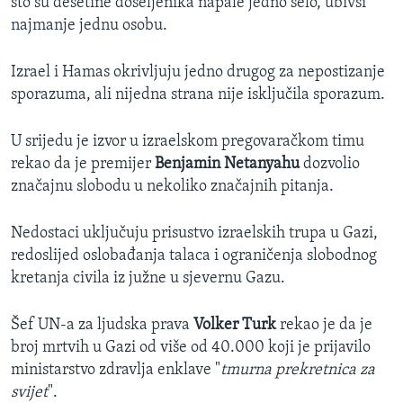
što su desetine doseljenika napale jedno selo, ubivši
najmanje jednu osobu.
Izrael i Hamas okrivljuju jedno drugog za nepostizanje
sporazuma, ali nijedna strana nije isključila sporazum.
U srijedu je izvor u izraelskom pregovaračkom timu
rekao da je premijer
Benjamin Netanyahu
dozvolio
značajnu slobodu u nekoliko značajnih pitanja.
Nedostaci uključuju prisustvo izraelskih trupa u Gazi,
redoslijed oslobađanja talaca i ograničenja slobodnog
kretanja civila iz južne u sjevernu Gazu.
Šef UN-a za ljudska prava
Volker Turk
rekao je da je
broj mrtvih u Gazi od više od 40.000 koji je prijavilo
ministarstvo zdravlja enklave "
tmurna prekretnica za
svijet
".