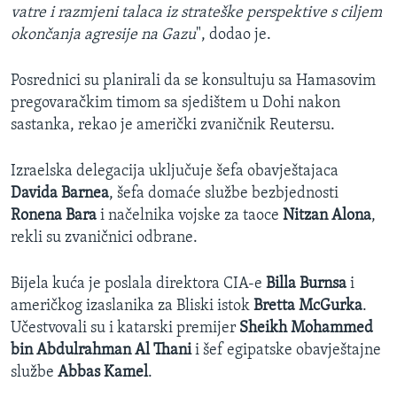
vatre i razmjeni talaca iz strateške perspektive s ciljem
okončanja agresije na Gazu
", dodao je.
Posrednici su planirali da se konsultuju sa Hamasovim
pregovaračkim timom sa sjedištem u Dohi nakon
sastanka, rekao je američki zvaničnik Reutersu.
Izraelska delegacija uključuje šefa obavještajaca
Davida Barnea
, šefa domaće službe bezbjednosti
Ronena Bara
i načelnika vojske za taoce
Nitzan Alona
,
rekli su zvaničnici odbrane.
Bijela kuća je poslala direktora CIA-e
Billa Burnsa
i
američkog izaslanika za Bliski istok
Bretta McGurka
.
Učestvovali su i katarski premijer
Sheikh Mohammed
bin Abdulrahman Al Thani
i šef egipatske obavještajne
službe
Abbas Kamel
.