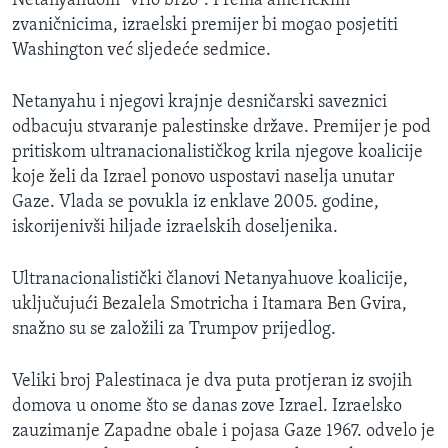
Netanyahuom "vrlo brzo". Prema američkim
zvaničnicima, izraelski premijer bi mogao posjetiti
Washington već sljedeće sedmice.
Netanyahu i njegovi krajnje desničarski saveznici
odbacuju stvaranje palestinske države. Premijer je pod
pritiskom ultranacionalističkog krila njegove koalicije
koje želi da Izrael ponovo uspostavi naselja unutar
Gaze. Vlada se povukla iz enklave 2005. godine,
iskorijenivši hiljade izraelskih doseljenika.
Ultranacionalistički članovi Netanyahuove koalicije,
uključujući Bezalela Smotricha i Itamara Ben Gvira,
snažno su se založili za Trumpov prijedlog.
Veliki broj Palestinaca je dva puta protjeran iz svojih
domova u onome što se danas zove Izrael. Izraelsko
zauzimanje Zapadne obale i pojasa Gaze 1967. odvelo je