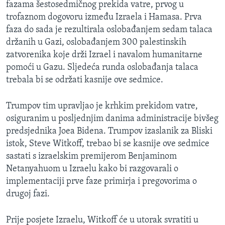
fazama šestosedmičnog prekida vatre, prvog u
trofaznom dogovoru između Izraela i Hamasa. Prva
faza do sada je rezultirala oslobađanjem sedam talaca
držanih u Gazi, oslobađanjem 300 palestinskih
zatvorenika koje drži Izrael i navalom humanitarne
pomoći u Gazu. Sljedeća runda oslobađanja talaca
trebala bi se održati kasnije ove sedmice.
Trumpov tim upravljao je krhkim prekidom vatre,
osiguranim u posljednjim danima administracije bivšeg
predsjednika Joea Bidena. Trumpov izaslanik za Bliski
istok, Steve Witkoff, trebao bi se kasnije ove sedmice
sastati s izraelskim premijerom Benjaminom
Netanyahuom u Izraelu kako bi razgovarali o
implementaciji prve faze primirja i pregovorima o
drugoj fazi.
Prije posjete Izraelu, Witkoff će u utorak svratiti u