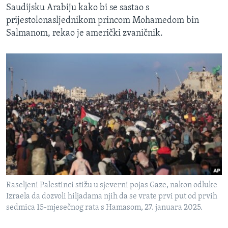
Saudijsku Arabiju kako bi se sastao s
prijestolonasljednikom princom Mohamedom bin
Salmanom, rekao je američki zvaničnik.
Raseljeni Palestinci stižu u sjeverni pojas Gaze, nakon odluke
Izraela da dozvoli hiljadama njih da se vrate prvi put od prvih
sedmica 15-mjesečnog rata s Hamasom, 27. januara 2025.