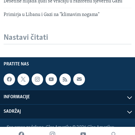
Desetine hiljada ljudi se vraćaju u razorenu sjevernu Gazu
Primirja u Libanu i Gazi na "klimavim nogama"
Nastavi čitati
PRATITE NAS
INFORMACIJE
SADRŽAJ
Sva prava zadržana. Glas Amerike © 2026 Glas Amerike:
bosnian-service@voanews.com