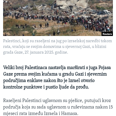
MAGAZIN
O GLASU AMERIKE
Learning English
Palestinci, koji su raseljeni na jug po izraelskoj naredbi tokom
PRATITE NAS
rata, vraćaju se svojim domovima u sjevernoj Gazi, u blizini
grada Gaze, 27. januara 2025. godine.
Jezici
Veliki broj Palestinaca nastavlja marširati s juga Pojasa
Gaze prema svojim kućama u gradu Gazi i sjevernim
područjima enklave nakon što je Izrael otvorio
kontrolne punktove i pustio ljude da prođu.
Raseljeni Palestinci uglavnom su pješice, putujući kroz
područja koja su sada uglavnom u ruševinama nakon 15
mjeseci rata između Izraela i Hamasa.