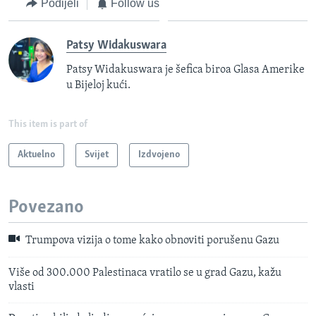
Podijeli
Follow us
Patsy Widakuswara
Patsy Widakuswara je šefica biroa Glasa Amerike
u Bijeloj kući.
This item is part of
Aktuelno
Svijet
Izdvojeno
Povezano
Trumpova vizija o tome kako obnoviti porušenu Gazu
Više od 300.000 Palestinaca vratilo se u grad Gazu, kažu
vlasti