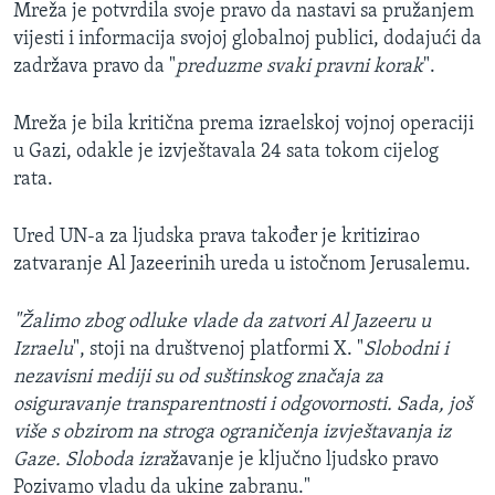
Mreža je potvrdila svoje pravo da nastavi sa pružanjem
vijesti i informacija svojoj globalnoj publici, dodajući da
zadržava pravo da "
preduzme svaki pravni korak
".
Mreža je bila kritična prema izraelskoj vojnoj operaciji
u Gazi, odakle je izvještavala 24 sata tokom cijelog
rata.
Ured UN-a za ljudska prava također je kritizirao
zatvaranje Al Jazeerinih ureda u istočnom Jerusalemu.
"Žalimo zbog odluke vlade da zatvori Al Jazeeru u
Izraelu
", stoji na društvenoj platformi X. "
Slobodni i
nezavisni mediji su od suštinskog značaja za
osiguravanje transparentnosti i odgovornosti. Sada, još
više s obzirom na stroga ograničenja izvještavanja iz
Gaze. Sloboda izra
žavanje je ključno ljudsko pravo
Pozivamo vladu da ukine zabranu."