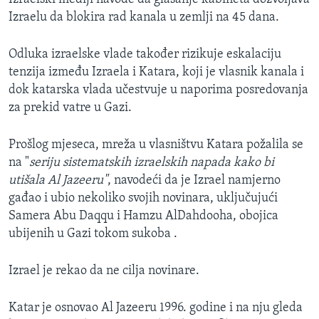
Izraelu da blokira rad kanala u zemlji na 45 dana.
Odluka izraelske vlade također rizikuje eskalaciju
tenzija između Izraela i Katara, koji je vlasnik kanala i
dok katarska vlada učestvuje u naporima posredovanja
za prekid vatre u Gazi.
Prošlog mjeseca, mreža u vlasništvu Katara požalila se
na "
seriju sistematskih izraelskih napada kako bi
utišala Al Jazeeru"
, navodeći da je Izrael namjerno
gađao i ubio nekoliko svojih novinara, uključujući
Samera Abu Daqqu i Hamzu AlDahdooha, obojica
ubijenih u Gazi tokom sukoba .
Izrael je rekao da ne cilja novinare.
Katar je osnovao Al Jazeeru 1996. godine i na nju gleda