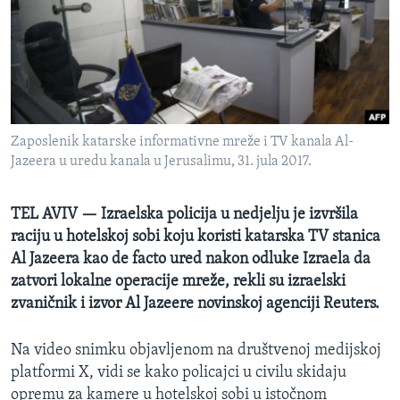
MAGAZIN
O GLASU AMERIKE
Learning English
Zaposlenik katarske informativne mreže i TV kanala Al-
PRATITE NAS
Jazeera u uredu kanala u Jerusalimu, 31. jula 2017.
TEL AVIV — Izraelska policija u nedjelju je izvršila
Jezici
raciju u hotelskoj sobi koju koristi katarska TV stanica
Al Jazeera kao de facto ured nakon odluke Izraela da
zatvori lokalne operacije mreže, rekli su izraelski
zvaničnik i izvor Al Jazeere novinskoj agenciji Reuters.
Na video snimku objavljenom na društvenoj medijskoj
platformi X, vidi se kako policajci u civilu skidaju
opremu za kamere u hotelskoj sobi u istočnom