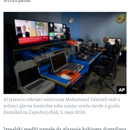
teritorijama.
Al Jazeerin inženjer emitiranja Mohammad Salameh radi u
jedinici glavne kontrolne sobe unutar ureda mreže u gradu
Ramallah na Zapadnoj obali, 5. maja 2024.
Izraelski mediji navode da glasanje kabineta dozvoljava