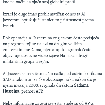
kao na način da ojača svoj globalni profil.
Izrael je dugo imao problematičan odnos sa Al
Jazeerom, optužujući stanicu za pristrasnost prema
Izraelu.
Dok operacija Al Jazeere na engleskom često podsjeća
na program koji se nalazi na drugim velikim
emiterskim mrežama, njen arapski ogranak često
objavljuje doslovne video izjave Hamasa i drugih
militantnih grupa u regiji.
Al Jazeera se na sličan način našla pod oštrim kritikama
SAD-a tokom američke okupacije Iraka nakon što je
njena invazija 2003. svrgnula direktora
Sadama
Husseina,
prenosi AFP.
Neke informacije za ovaj izvještaj stigle su od AP-a,