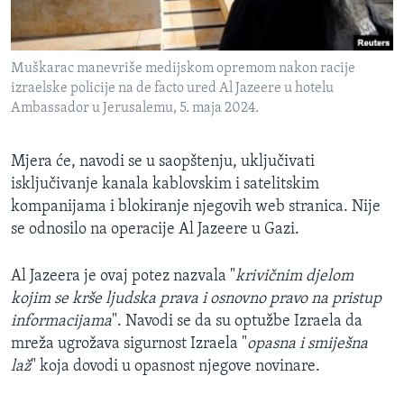
Muškarac manevriše medijskom opremom nakon racije
izraelske policije na de facto ured Al Jazeere u hotelu
Ambassador u Jerusalemu, 5. maja 2024.
Mjera će, navodi se u saopštenju, uključivati
isključivanje kanala kablovskim i satelitskim
kompanijama i blokiranje njegovih web stranica. Nije
se odnosilo na operacije Al Jazeere u Gazi.
Al Jazeera je ovaj potez nazvala "
krivičnim djelom
kojim se krše ljudska prava i osnovno pravo na pristup
informacijama
". Navodi se da su optužbe Izraela da
mreža ugrožava sigurnost Izraela "
opasna i smiješna
laž
" koja dovodi u opasnost njegove novinare.