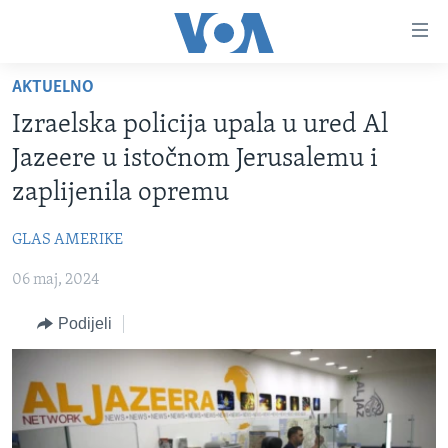
Linkovi
Pređi
na
AKTUELNO
glavni
TV PROGRAM
sadržaj
Izraelska policija upala u ured Al
VIDEO
Pređi
Jazeere u istočnom Jerusalemu i
na
FOTOGRAFIJE DANA
zaplijenila opremu
glavnu
VIJESTI
navigaciju
GLAS AMERIKE
Idi
NAUKA I TEHNOLOGIJA
SJEDINJENE AMERIČKE DRŽAVE
na
06 maj, 2024
SPECIJALNI PROJEKTI
BOSNA I HERCEGOVINA
pretragu
KORUPCIJA
Podijeli
SVIJET
SLOBODA MEDIJA
ŽENSKA STRANA
IZBJEGLIČKA STRANA