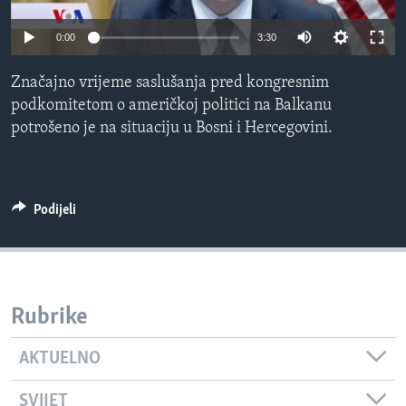
MAGAZIN
0:00
3:30
O GLASU AMERIKE
Značajno vrijeme saslušanja pred kongresnim
Learning English
podkomitetom o američkoj politici na Balkanu
potrošeno je na situaciju u Bosni i Hercegovini.
PRATITE NAS
Podijeli
Jezici
Rubrike
AKTUELNO
SVIJET