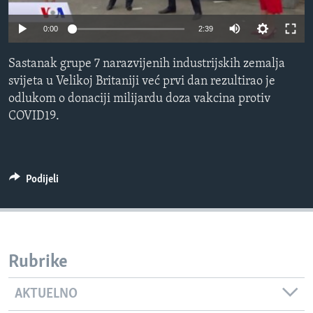
MAGAZIN
0:00
2:39
O GLASU AMERIKE
Sastanak grupe 7 narazvijenih industrijskih zemalja
Learning English
svijeta u Velikoj Britaniji već prvi dan rezultirao je
odlukom o donaciji milijardu doza vakcina protiv
PRATITE NAS
COVID19.
Jezici
Podijeli
Rubrike
AKTUELNO