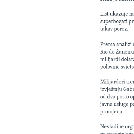
List ukazuje n
superbogati pr
takav porez.
Prema analizi 
Rio de Žaneiru,
milijardi dolar
polovine svjet
Milijarderi tr
izvještaju Gab
od dva posto o
javne usluge p
promjena.
Nevladine orga