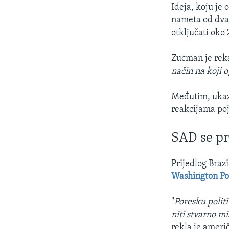
Ideja, koju je
nameta od dva 
otključati oko
Zucman je reka
način na koji
Međutim, ukazu
reakcijama poj
SAD se pro
Prijedlog Brazi
Washington Po
"
Poresku polit
niti stvarno m
rekla je ameri