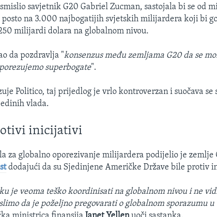
 osmislio savjetnik G20 Gabriel Zucman, sastojala bi se od 
posto na 3.000 najbogatijih svjetskih milijardera koji bi g
 250 milijardi dolara na globalnom nivou.
o da pozdravlja "
konsenzus među zemljama G20 da se mor
 oporezujemo superbogate
".
je Politico, taj prijedlog je vrlo kontroverzan i suočava se
edinih vlada.
tivi inicijativi
la za globalno oporezivanje milijardera podijelio je zemlje 
st
dodajući da su Sjedinjene Američke Države bile protiv in
iku je veoma teško koordinisati na globalnom nivou i ne vi
islimo da je poželjno pregovarati o globalnom sporazumu u
čka ministrica finansija
Janet Yellen
uoči sastanka.