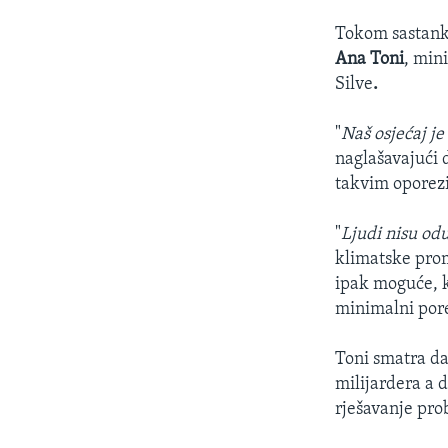
Tokom sastanka
Ana Toni
, min
Silve
.
"
Naš osjećaj je
naglašavajući d
takvim oporez
"
Ljudi nisu od
klimatske prom
ipak moguće, k
minimalni pore
Toni smatra da
milijardera a d
rješavanje pro