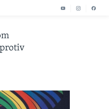
nom
protiv