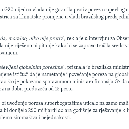
 G20 nijedna vlada nije govorila protiv poreza superbogat
istrica za klimatske promjene u vladi brazilskog predsjedn
 da, moralno, niko nije protiv
", rekla je u intervjuu za Obse
a nije riješeno ni pitanje kako bi se zapravo trošila sredst
ivanjem.
uševljeni globalnim porezima
", priznala je brazilska ministr
jene ističući da je nametanje i povećanje poreza na globa
ao što je pokazano sporazumom ministara finansija G7 da 
z na dobit preduzeća od 15 posto.
 bi uvođenje poreza superbogatašima uticalo na samo mali
a bi donijelo 250 milijardi dolara godišnje za rješavanje kl
blema siromaštva i nejednakosti.