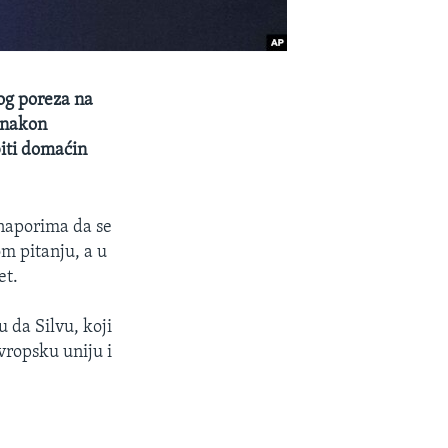
nog poreza na
e nakon
biti domaćin
 naporima da se
m pitanju, a u
et.
u da Silvu, koji
vropsku uniju i