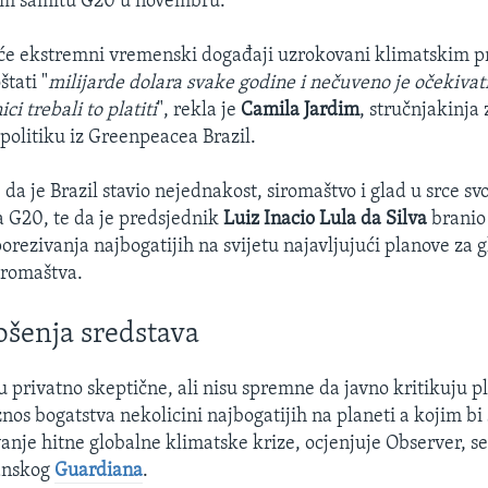
em samitu G20 u novembru.
 će ekstremni vremenski događaji uzrokovani klimatskim
štati "
milijarde dolara svake godine i nečuveno je očekivati
ci trebali to platiti
", rekla je
Camila Jardim
, stručnjakinja 
olitiku iz Greenpeacea Brazil.
da je Brazil stavio nejednakost, siromaštvo i glad u srce sv
 G20, te da je predsjednik
Luiz Inacio Lula da Silva
branio
rezivanja najbogatijih na svijetu najavljujući planove za g
siromaštva.
rošenja sredstava
 privatno skeptične, ali nisu spremne da javno kritikuju pl
nos bogatstva nekolicini najbogatijih na planeti a kojim bi
vanje hitne globalne klimatske krize, ocjenjuje Observer, se
tanskog
Guardiana
.