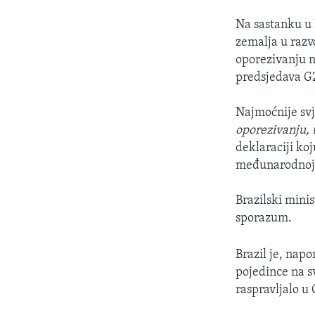
Na sastanku u 
zemalja u razv
oporezivanju na
predsjedava G
Najmoćnije svj
oporezivanju, 
deklaraciji koj
međunarodnoj 
Brazilski minis
sporazum.
Brazil je, napo
pojedince na s
raspravljalo u