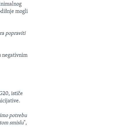
minimalnog
odišnje mogli
a popraviti
 s negativnim
G20, ističe
icijative.
dimo potrebu
 tom smislu
",