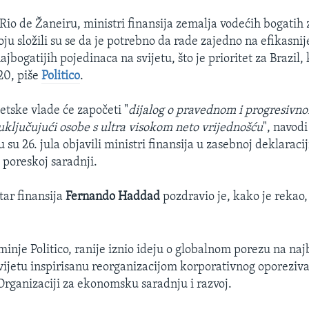
Rio de Žaneiru, ministri finansija zemalja vodećih bogatih 
oju složili su se da je potrebno da rade zajedno na efikasni
jbogatijih pojedinaca na svijetu, što je prioritet za Brazil,
20, piše
Politico
.
etske vlade će započeti "
dijalog o pravednom i progresivn
uključujući osobe s ultra visokom neto vrijednošću
", navodi
u su 26. jula objavili ministri finansija u zasebnoj deklaracij
poreskoj saradnji.
tar finansija
Fernando Haddad
pozdravio je, kako je rekao,
minje Politico, ranije iznio ideju o globalnom porezu na naj
vijetu inspirisanu reorganizacijom korporativnog oporeziva
 Organizaciji za ekonomsku saradnju i razvoj.