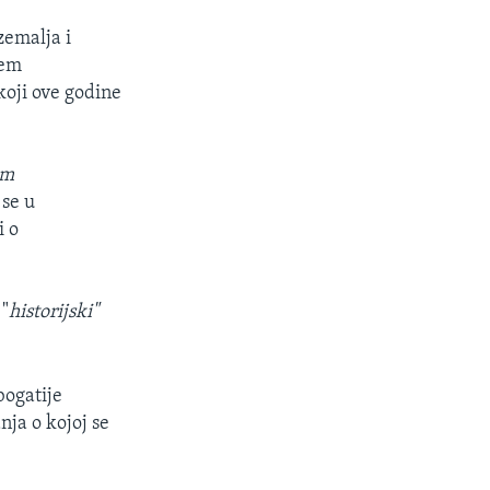
zemalja i
jem
 koji ove godine
om
 se u
i o
 "
historijski"
bogatije
nja o kojoj se