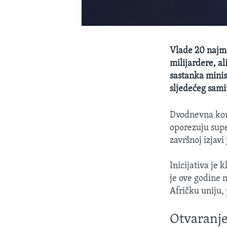
Vlade 20 najmo
milijardere, al
sastanka minis
sljedećeg sam
Dvodnevna konf
oporezuju supe
završnoj izjavi
Inicijativa je 
je ove godine 
Afričku uniju, 
Otvaranje