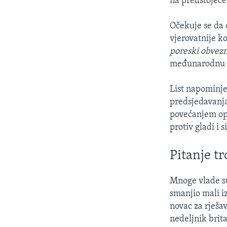
na predstojeć
Očekuje se da
vjerovatnije ko
poreski obvezni
međunarodnu p
List napominje 
predsjedavanja
povećanjem opo
protiv gladi i 
Pitanje t
Mnoge vlade su
smanjio mali iz
novac za rješa
nedeljnik bri