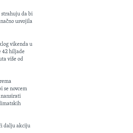
 strahuju da bi
inačno usvojila
eklog vikenda u
e 42 hiljade
uta više od
prema
 bi se novcem
nansirati
klimatskih
i dalju akciju