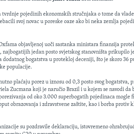
a tvrdnje pojedinih ekonomskih stručnjaka o tome da vlade
ebacili svoj novac u poreske oaze ako bi neka zemlja pojed
Oxfama objavljenoj uoči sastanka ministara finansija prot
 najbogatijih jedan posto svjetskog stanovništa prikupilo j
a dodatnog bogatstva u protekloj deceniji, što je skoro 36 p
ske populacije.
enutno plaćaju porez u iznosu od 0,3 posto svog bogatstva, 
riela Zucmana koji je naručio Brazil i u kojem se navodi da
porezivanja od oko 3.000 superbogatih pojedinaca mogle fi
oput obrazovanja i zdravstvene zaštite, kao i borba protiv 
nizacije su pozdravile deklaraciju, istovremeno ohrabrujuć