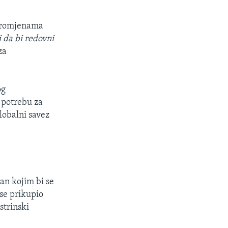
 promjenama
 da bi redovni
za
og
 potrebu za
lobalni savez
an kojim bi se
 se prikupio
strinski