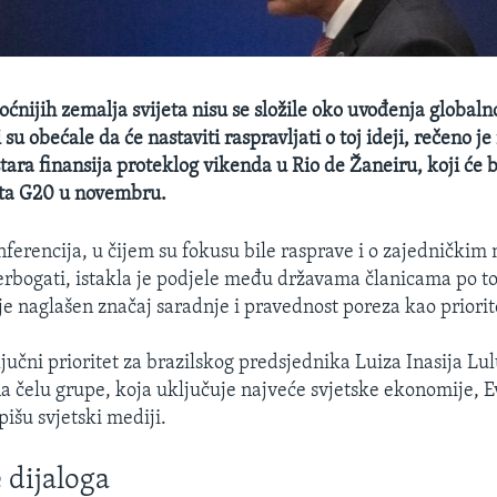
ćnijih zemalja svijeta nisu se složile oko uvođenja global
i su obećale da će nastaviti raspravljati o toj ideji, rečeno j
tara finansija proteklog vikenda u Rio de Žaneiru, koji će 
ita G20 u novembru.
erencija, u čijem su fokusu bile rasprave i o zajedničkim
rbogati, istakla je podjele među državama članicama po to
 je naglašen značaj saradnje i pravednost poreza kao priorit
ključni prioritet za brazilskog predsjednika Luiza Inasija Lul
na čelu grupe, koja uključuje najveće svjetske ekonomije, E
pišu svjetski mediji.
 dijaloga