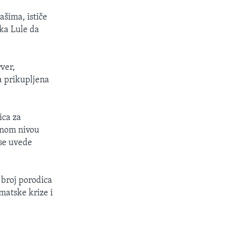
ašima, ističe
ika Lule da
rver,
va prikupljena
ica za
lnom nivou
se uvede
 broj porodica
imatske krize i