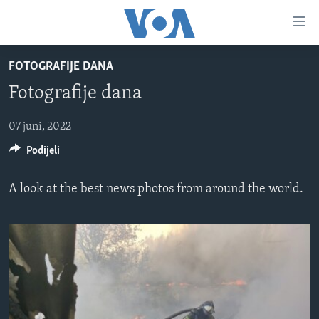
Linkovi
Pređi
na
FOTOGRAFIJE DANA
glavni
TV PROGRAM
sadržaj
Fotografije dana
VIDEO
Pređi
na
FOTOGRAFIJE DANA
07 juni, 2022
glavnu
Podijeli
VIJESTI
navigaciju
Idi
NAUKA I TEHNOLOGIJA
SJEDINJENE AMERIČKE DRŽAVE
A look at the best news photos from around the world.
na
SPECIJALNI PROJEKTI
BOSNA I HERCEGOVINA
pretragu
KORUPCIJA
SVIJET
SLOBODA MEDIJA
ŽENSKA STRANA
IZBJEGLIČKA STRANA