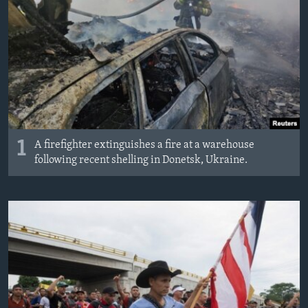
MAGAZIN
O GLASU AMERIKE
Learning English
PRATITE NAS
1
A firefighter extinguishes a fire at a warehouse
following recent shelling in Donetsk, Ukraine.
Jezici