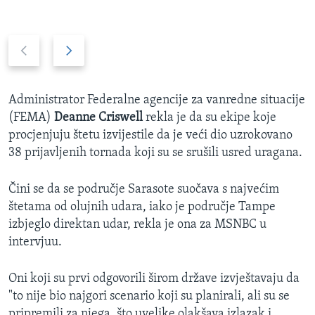
P
N
r
e
e
x
v
t
Administrator Federalne agencije za vanredne situacije
i
s
(FEMA)
Deanne Criswell
rekla je da su ekipe koje
o
l
procjenjuju štetu izvijestile da je veći dio uzrokovano
u
i
38 prijavljenih tornada koji su se srušili usred uragana.
s
d
s
e
Čini se da se područje Sarasote suočava s najvećim
l
štetama od olujnih udara, iako je područje Tampe
i
izbjeglo direktan udar, rekla je ona za MSNBC u
d
intervjuu.
e
Oni koji su prvi odgovorili širom države izvještavaju da
"to nije bio najgori scenario koji su planirali, ali su se
pripremili za njega, što uvelike olakšava izlazak i