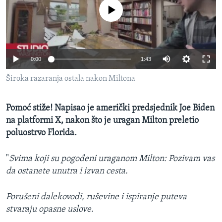
MAGAZIN
No media source currently available
O GLASU AMERIKE
Learning English
0:00
1:43
Široka razaranja ostala nakon Miltona
PRATITE NAS
Pomoć stiže! Napisao je američki predsjednik Joe Biden
na platformi X, nakon što je uragan Milton preletio
Jezici
poluostrvo Florida.
"
Svima koji su pogođeni uraganom Milton: Pozivam vas
da ostanete unutra i izvan cesta.
Porušeni dalekovodi, ruševine i ispiranje puteva
stvaraju opasne uslove.