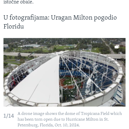
istočne obale.
U fotografijama: Uragan Milton pogodio
Floridu
A drone image shows the dome of Tropicana Field which
1/14
has been torn open due to Hurricane Milton in St.
Petersburg, Florida, Oct. 10, 2024.