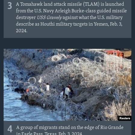
3
A Tomahawk land attack missile (TLAM) is launched
from the U.S. Navy Arleigh Burke-class guided missile
destroyer
USS Gravely
against what the U.S. military
describe as Houthi military targets in Yemen, Feb. 3,
2024.
4
A group of migrants stand on the edge of Rio Grande
in Eagle Pass, Texas, Feb. 3, 2024.