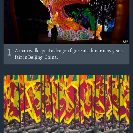
MAGAZIN
O GLASU AMERIKE
Learning English
PRATITE NAS
1
A man walks past a dragon figure at a lunar new year's
fair in Beijing, China.
Jezici