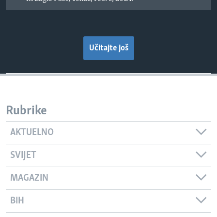
Učitajte još
Rubrike
AKTUELNO
SVIJET
MAGAZIN
BIH