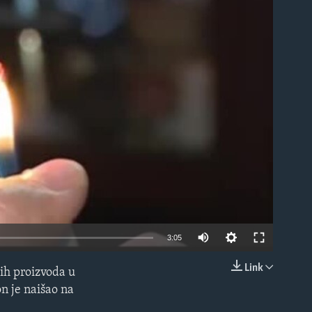
able
3:05
Link
ih proizvoda u
EMBED
n je naišao na