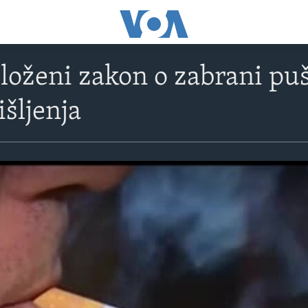
loženi zakon o zabrani puš
šljenja