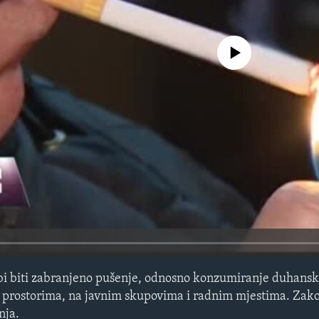
No media source currently avail
 bi biti zabranjeno pušenje, odnosno konzumiranje duhansk
 prostorima, na javnim skupovima i radnim mjestima. Zako
nja.