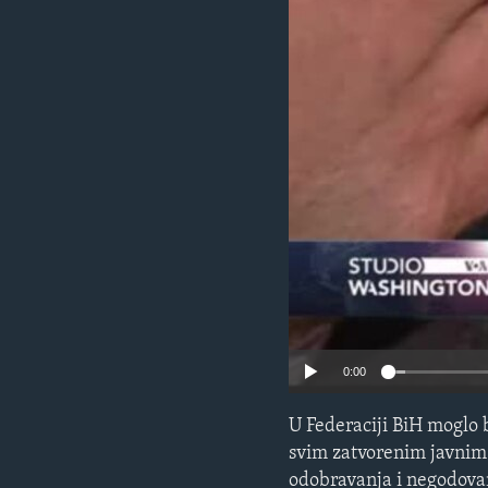
MAGAZIN
O GLASU AMERIKE
0:00
U Federaciji BiH moglo
svim zatvorenim javnim
odobravanja i negodova