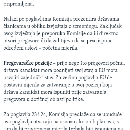
pripremljena.
Nalazi po poglavljima Komisija prezentira državama
članicama u obliku izvještaja o screeningu. Zaključak
ovog izvještaja je preporuka Komisije da ili direktno
otvori pregovore ili da zahtijeva da se prvo ispune
određeni uslovi – početna mjerila.
Pregovaračke pozicije
– prije nego što pregovori počnu,
država kandidat mora podnijeti svoj stav, a EU mora
usvojiti zajednički stav. Za većinu poglavlja EU će
postaviti mjerila za zatvaranje u ovoj poziciji koja
država kandidat mora ispuniti prije zatvaranja
pregovora u dotičnoj oblasti politike.
Za poglavlja 23 i 24, Komisija predlaže da se ubuduće
ova poglavlja otvaraju na osnovu akcionih planova, s
tim da bi privremena mjerila trebala biti ispunjena na