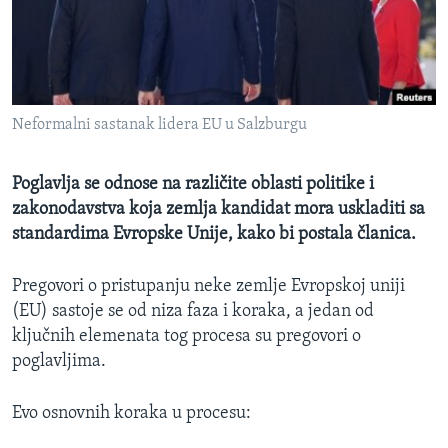
MAGAZIN
O GLASU AMERIKE
Learning English
Neformalni sastanak lidera EU u Salzburgu
PRATITE NAS
Poglavlja se odnose na različite oblasti politike i
zakonodavstva koja zemlja kandidat mora uskladiti sa
standardima Evropske Unije, kako bi postala članica.
Jezici
Pregovori o pristupanju neke zemlje Evropskoj uniji
(EU) sastoje se od niza faza i koraka, a jedan od
ključnih elemenata tog procesa su pregovori o
poglavljima.
Evo osnovnih koraka u procesu: