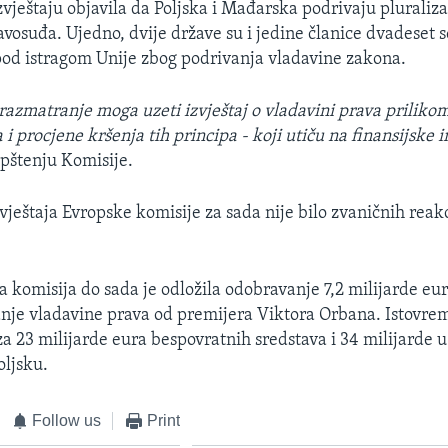
izvještaju objavila da Poljska i Mađarska podrivaju pluraliz
avosuđa. Ujedno, dvije države su i jedine članice dvadeset
pod istragom Unije zbog podrivanja vladavine zakona.
 razmatranje moga uzeti izvještaj o vladavini prava priliko
 i procjene kršenja tih principa - koji utiču na finansijske 
opštenju Komisije.
zvještaja Evropske komisije za sada nije bilo zvaničnih reakc
a komisija do sada je odložila odobravanje 7,2 milijarde e
anje vladavine prava od premijera Viktora Orbana. Istovrem
za 23 milijarde eura bespovratnih sredstava i 34 milijarde 
oljsku.
Follow us
Print