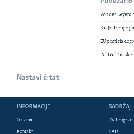
Povezano
Von der Leyen: N
Savjet Evrope por
EU postigla dogo
Da li će kineske
Nastavi čitati
INFORMACIJE
SADRŽAJ
Learning English
O nama
TV Program
Kontakt
SAD