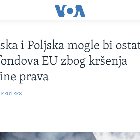
ka i Poljska mogle bi ostat
 fondova EU zbog kršenja
ine prava
REUTERS