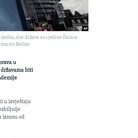
Ujedno, dve države su i jedine članice
rancois Badias
prava u
a državama biti
ndemije
i u izvještaju
zbiljnije
u iznosu od