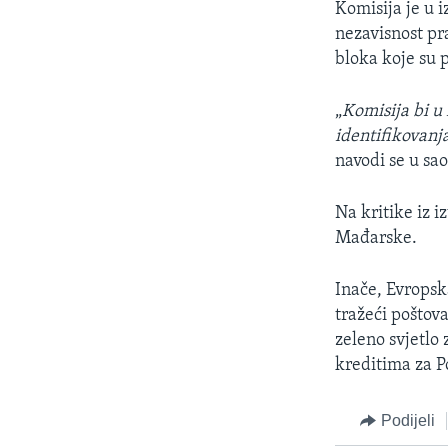
Komisija je u 
nezavisnost pr
bloka koje su 
„
Komisija bi u
identifikovanja
navodi se u sa
Na kritike iz i
Mađarske.
Inače, Evropsk
tražeći poštov
zeleno svjetlo 
kreditima za P
Podijeli