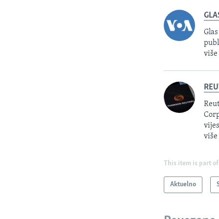
GLA
Glas
publ
više
REU
Reut
Corp
vije
više
This item is part of
Aktuelno