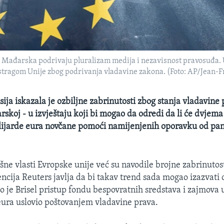
a i Mađarska podrivaju pluralizam medija i nezavisnost pravosuđa. 
stragom Unije zbog podrivanja vladavine zakona. (Foto: AP/Jean-F
ija iskazala je ozbiljne zabrinutosti zbog stanja vladavine 
rskoj - u izvještaju koji bi mogao da odredi da li će dvjem
ilijarde eura novčane pomoći namijenjenih oporavku od pa
šne vlasti Evropske unije već su navodile brojne zabrinutost
encija Reuters javlja da bi takav trend sada mogao izazvati o
to je Brisel pristup fondu bespovratnih sredstava i zajmova 
eura uslovio poštovanjem vladavine prava.