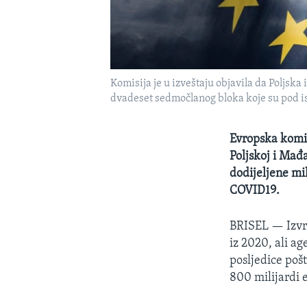
Komisija je u izveštaju objavila da Poljsk
dvadeset sedmočlanog bloka koje su pod i
Evropska komis
Poljskoj i Mađa
dodijeljene m
COVID19.
BRISEL —
Izvr
iz 2020, ali ag
posljedice poš
800 milijardi 