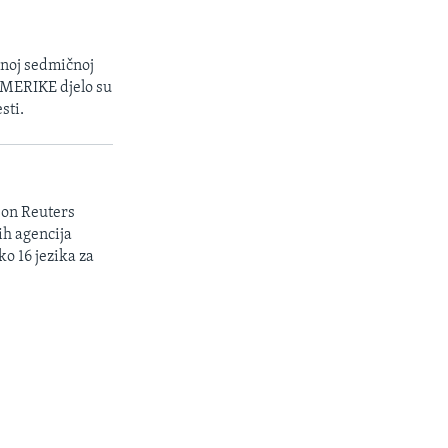
enoj sedmičnoj
 AMERIKE djelo su
sti.
son Reuters
ih agencija
ko 16 jezika za