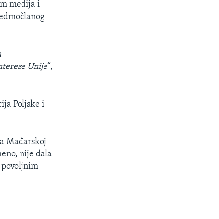
am medija i
 sedmočlanog
m
interese Unije
“,
ija Poljske i
ura Mađarskoj
eno, nije dala
u povoljnim