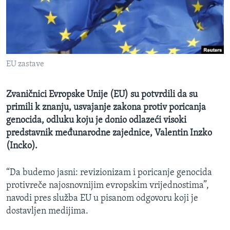
MAGAZIN
O GLASU AMERIKE
Learning English
EU zastave
PRATITE NAS
Zvaničnici Evropske Unije (EU) su potvrdili da su
primili k znanju, usvajanje zakona protiv poricanja
genocida, odluku koju je donio odlazeći visoki
Jezici
predstavnik međunarodne zajednice, Valentin Inzko
(Incko).
“Da budemo jasni: revizionizam i poricanje genocida
protivreče najosnovnijim evropskim vrijednostima”,
navodi pres služba EU u pisanom odgovoru koji je
dostavljen medijima.