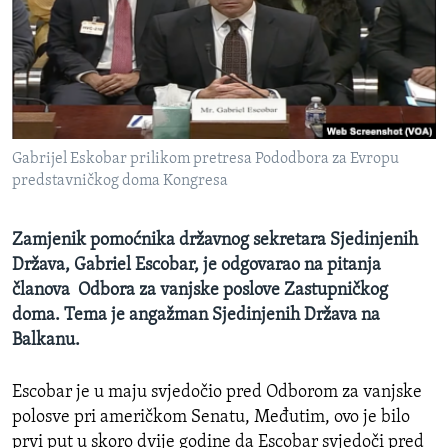
MAGAZIN
O GLASU AMERIKE
Learning English
Gabrijel Eskobar prilikom pretresa Pododbora za Evropu
PRATITE NAS
predstavničkog doma Kongresa
Zamjenik pomoćnika državnog sekretara Sjedinjenih
Jezici
Država, Gabriel Escobar, je odgovarao na pitanja
članova Odbora za vanjske poslove Zastupničkog
doma. Tema je angažman Sjedinjenih Država na
Balkanu.
Escobar je u maju svjedočio pred Odborom za vanjske
polosve pri američkom Senatu, Međutim, ovo je bilo
prvi put u skoro dvije godine da Escobar svjedoči pred