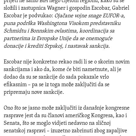
prijeti ne samo BiH nego cijelom regionu, kako su se
složili i zastupnica Wagner i gospodin Escobar, Gabriel
Escobar je podvukao:
Ojačane vojne snage EUFOR-a,
puna podrška Washingtona Visokom predstavniku
Schmidtu i Bonnskim ovlastima, koordinacija sa
partnerima iz Evropske Unije da se onemoguće
donacije i krediti Srpskoj, i nastavak sankcija.
Escobar nije konkretno rekao radi li se o skorim novim
sankcijama i ako da, kome će biti nametnute, ali je
dodao da su se sankcije do sada pokazale vrlo
efikasnim – pa se iz toga može zaključiti da se
pripremaju nove sankcije.
Ono što se jasno može zaključiti iz današnje kongresne
rasprave jest da su članovi američkog Kongresa, kao i
Senata, što se moglo vidjeti nedavno na sličnoj
senatskoj raspravi – izuzetno zabrinuti zbog zapaljive