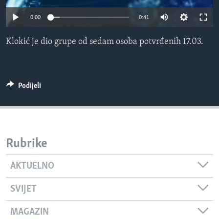
MAGAZIN
0:00
0:41
O GLASU AMERIKE
Klokić je dio grupe od sedam osoba potvrđenih 17.03.
Learning English
PRATITE NAS
Podijeli
Jezici
Rubrike
AKTUELNO
SVIJET
MAGAZIN