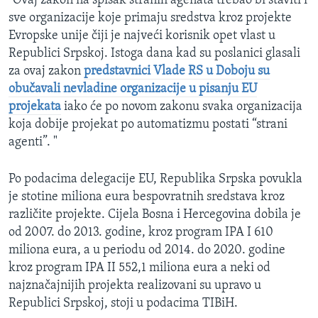
"Ovaj zakon na spisak stranih agenata trebao bi staviti i
sve organizacije koje primaju sredstva kroz projekte
Evropske unije čiji je najveći korisnik opet vlast u
Republici Srpskoj. Istoga dana kad su poslanici glasali
za ovaj zakon
predstavnici Vlade RS u Doboju su
obučavali nevladine organizacije u pisanju EU
projekata
iako će po novom zakonu svaka organizacija
koja dobije projekat po automatizmu postati “strani
agenti”. "
Po podacima delegacije EU, Republika Srpska povukla
je stotine miliona eura bespovratnih sredstava kroz
različite projekte. Cijela Bosna i Hercegovina dobila je
od 2007. do 2013. godine, kroz program IPA I 610
miliona eura, a u periodu od 2014. do 2020. godine
kroz program IPA II 552,1 miliona eura a neki od
najznačajnijih projekta realizovani su upravo u
Republici Srpskoj, stoji u podacima TIBiH.