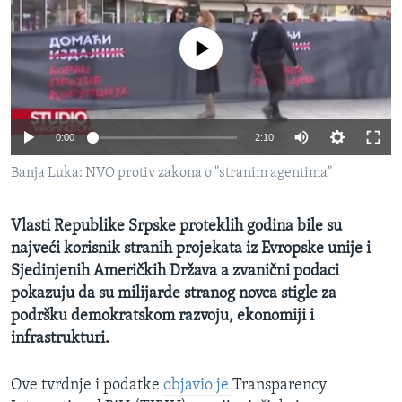
MAGAZIN
O GLASU AMERIKE
No media source currently available
Learning English
0:00
2:10
PRATITE NAS
Banja Luka: NVO protiv zakona o "stranim agentima"
Vlasti Republike Srpske proteklih godina bile su
Jezici
najveći korisnik stranih projekata iz Evropske unije i
Sjedinjenih Američkih Država a zvanični podaci
pokazuju da su milijarde stranog novca stigle za
podršku demokratskom razvoju, ekonomiji i
infrastrukturi.
Ove tvrdnje i podatke
objavio je
Transparency