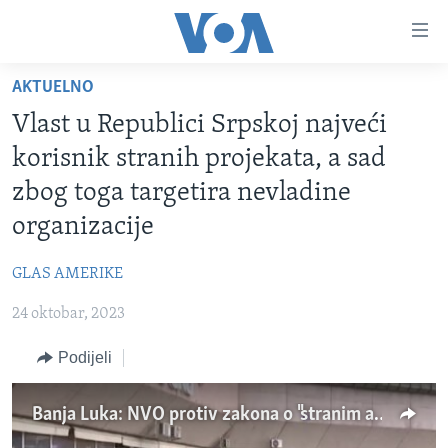
Linkovi
Pređi
na
AKTUELNO
glavni
TV PROGRAM
sadržaj
Vlast u Republici Srpskoj najveći
VIDEO
Pređi
korisnik stranih projekata, a sad
na
FOTOGRAFIJE DANA
zbog toga targetira nevladine
glavnu
VIJESTI
navigaciju
organizacije
Idi
NAUKA I TEHNOLOGIJA
SJEDINJENE AMERIČKE DRŽAVE
na
GLAS AMERIKE
SPECIJALNI PROJEKTI
BOSNA I HERCEGOVINA
pretragu
24 oktobar, 2023
KORUPCIJA
SVIJET
Podijeli
SLOBODA MEDIJA
ŽENSKA STRANA
Banja Luka: NVO protiv zakona o "stranim agentima"
IZBJEGLIČKA STRANA