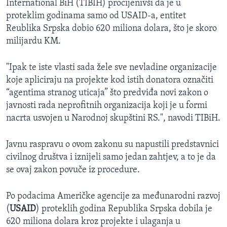
International BiH (TIBIH) procijenivši da je u
proteklim godinama samo od USAID-a, entitet
Reublika Srpska dobio 620 miliona dolara, što je skoro
milijardu KM.
"Ipak te iste vlasti sada žele sve nevladine organizacije
koje apliciraju na projekte kod istih donatora označiti
“agentima stranog uticaja” što predviđa novi zakon o
javnosti rada neprofitnih organizacija koji je u formi
nacrta usvojen u Narodnoj skupštini RS.", navodi TIBiH.
Javnu raspravu o ovom zakonu su napustili predstavnici
civilnog društva i iznijeli samo jedan zahtjev, a to je da
se ovaj zakon povuče iz procedure.
Po podacima Američke
agencije za međunarodni razvoj
(
USAID
) proteklih godina Republika Srpska dobila je
620 miliona dolara kroz projekte i ulaganja u