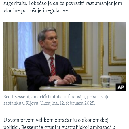
sugeriraju, i obećao je da će povratiti rast smanjenjem
vladine potrošnje i regulative.
Scott Bessent, američki ministar finansija, prisustvuje
sastanku u Kijevu, Ukrajina, 12. februara 2025.
U svom prvom velikom obraćanju o ekonomskoj
politici, Bessent je grupi u Australijskoj ambasadi u