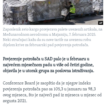
MAGAZIN
O GLASU AMERIKE
Learning English
Zaposlenik avio kargo provjerava palete uvezenih artikala, na
Međunarodnom aerodromu u Majamiju, 7. februara 2025.
PRATITE NAS
Neki stručnjaci kažu da su nove tarife na uvezenu robu
dijelom krive za februarski pad povjerenja potrošača.
Povjerenje potrošača u SAD palo je u februaru u
Jezici
najvećem mjesečnom padu u više od četiri godine,
objavila je u utorak grupa za poslovna istraživanja.
Conference Board je saopštio da je njegov indeks
povjerenja potrošača pao sa 105,3 u januaru na 98,3
ovog mjeseca, što je najveći pad iz mjeseca u mjesec od
avgusta 2021.