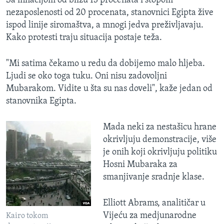
Sa inflacijom od blizu 13 procenata i stopom
nezaposlenosti od 20 procenata, stanovnici Egipta žive
ispod linije siromaštva, a mnogi jedva preživljavaju.
Kako protesti traju situacija postaje teža.
"Mi satima čekamo u redu da dobijemo malo hljeba.
Ljudi se oko toga tuku. Oni nisu zadovoljni
Mubarakom. Vidite u šta su nas doveli", kaže jedan od
stanovnika Egipta.
Mada neki za nestašicu hrane
okrivljuju demonstracije, više
je onih koji okrivljuju politiku
Hosni Mubaraka za
smanjivanje sradnje klase.
Elliott Abrams, analitičar u
Vijeću za medjunarodne
Kairo tokom