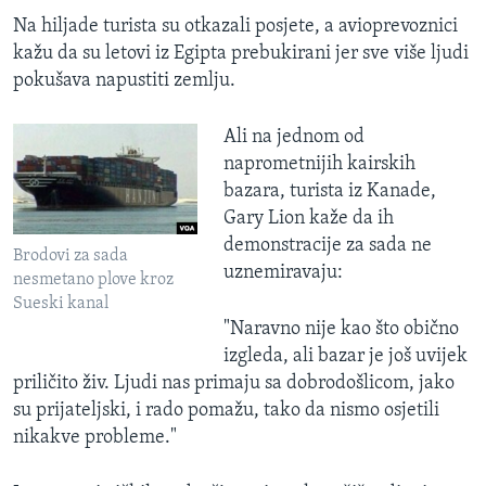
Na hiljade turista su otkazali posjete, a avioprevoznici
kažu da su letovi iz Egipta prebukirani jer sve više ljudi
pokušava napustiti zemlju.
Ali na jednom od
naprometnijih kairskih
bazara, turista iz Kanade,
Gary Lion kaže da ih
demonstracije za sada ne
Brodovi za sada
uznemiravaju:
nesmetano plove kroz
Sueski kanal
"Naravno nije kao što obično
izgleda, ali bazar je još uvijek
priličito živ. Ljudi nas primaju sa dobrodošlicom, jako
su prijateljski, i rado pomažu, tako da nismo osjetili
nikakve probleme."