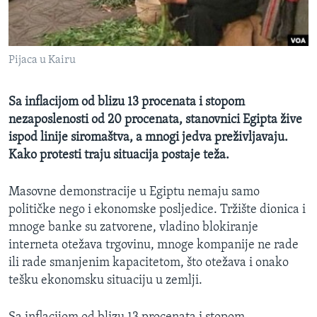
MAGAZIN
O GLASU AMERIKE
Pijaca u Kairu
Learning English
Sa inflacijom od blizu 13 procenata i stopom
PRATITE NAS
nezaposlenosti od 20 procenata, stanovnici Egipta žive
ispod linije siromaštva, a mnogi jedva preživljavaju.
Kako protesti traju situacija postaje teža.
Jezici
Masovne demonstracije u Egiptu nemaju samo
političke nego i ekonomske posljedice. Tržište dionica i
mnoge banke su zatvorene, vladino blokiranje
interneta otežava trgovinu, mnoge kompanije ne rade
ili rade smanjenim kapacitetom, što otežava i onako
tešku ekonomsku situaciju u zemlji.