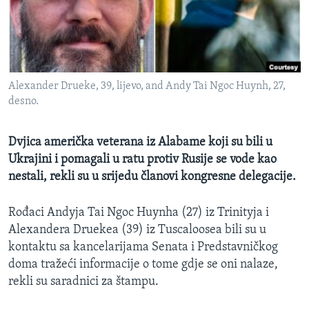
MAGAZIN
O GLASU AMERIKE
Learning English
Alexander Drueke, 39, lijevo, and Andy Tai Ngoc Huynh, 27,
desno.
PRATITE NAS
Dvjica američka veterana iz Alabame koji su bili u
Ukrajini i pomagali u ratu protiv Rusije se vode kao
Jezici
nestali, rekli su u srijedu članovi kongresne delegacije.
Rođaci Andyja Tai Ngoc Huynha (27) iz Trinityja i
Alexandera Druekea (39) iz Tuscaloosea bili su u
kontaktu sa kancelarijama Senata i Predstavničkog
doma tražeći informacije o tome gdje se oni nalaze,
rekli su saradnici za štampu.