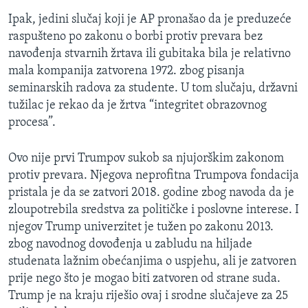
Ipak, jedini slučaj koji je AP pronašao da je preduzeće
raspušteno po zakonu o borbi protiv prevara bez
navođenja stvarnih žrtava ili gubitaka bila je relativno
mala kompanija zatvorena 1972. zbog pisanja
seminarskih radova za studente. U tom slučaju, državni
tužilac je rekao da je žrtva “integritet obrazovnog
procesa”.
Ovo nije prvi Trumpov sukob sa njujorškim zakonom
protiv prevara. Njegova neprofitna Trumpova fondacija
pristala je da se zatvori 2018. godine zbog navoda da je
zloupotrebila sredstva za političke i poslovne interese. I
njegov Trump univerzitet je tužen po zakonu 2013.
zbog navodnog dovođenja u zabludu na hiljade
studenata lažnim obećanjima o uspjehu, ali je zatvoren
prije nego što je mogao biti zatvoren od strane suda.
Trump je na kraju riješio ovaj i srodne slučajeve za 25