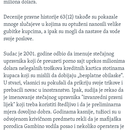
miliona dolara.
Decenije pravne historije 63(12) takođe su pokazale
mnoge slučajeve u kojima su optuženi nanosili velike
gubitke kupcima, a ipak su mogli da nastave da vode
svoje poslove.
Sudac je 2001. godine odbio da imenuje stečajnog
upravnika koji će preuzeti porno sajt uprkos milionima
dolara nelegalnih troškova kreditnih kartica stotinama
kupaca koji su mislili da dobijaju „besplatne obilaske“.
U stvari, vlasnici su pokušali da prikriju svoje trikove i
prebacili novac u inostranstvo. Ipak, sudija je rekao da
je imenovanje stečajnog upravnika "izvanredni pravni
lijek" koji treba koristiti štedljivo i da je preliminarna
mjera dovoljno dobra. Godinama kasnije, tužioci su u
odvojenom krivičnom predmetu rekli da je mafijaška
porodica Gambino vodila posao i nekoliko operatera je