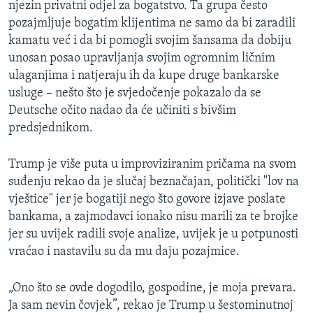
njezin privatni odjel za bogatstvo. Ta grupa često
pozajmljuje bogatim klijentima ne samo da bi zaradili
kamatu već i da bi pomogli svojim šansama da dobiju
unosan posao upravljanja svojim ogromnim ličnim
ulaganjima i natjeraju ih da kupe druge bankarske
usluge – nešto što je svjedočenje pokazalo da se
Deutsche očito nadao da će učiniti s bivšim
predsjednikom.
Trump je više puta u improviziranim pričama na svom
suđenju rekao da je slučaj beznačajan, politički "lov na
vještice" jer je bogatiji nego što govore izjave poslate
bankama, a zajmodavci ionako nisu marili za te brojke
jer su uvijek radili svoje analize, uvijek je u potpunosti
vraćao i nastavilu su da mu daju pozajmice.
„Ono što se ovde dogodilo, gospodine, je moja prevara.
Ja sam nevin čovjek”, rekao je Trump u šestominutnoj