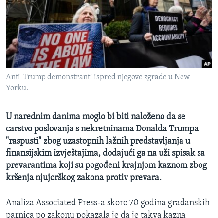
MAGAZIN
O GLASU AMERIKE
Learning English
Anti-Trump demonstranti ispred njegove zgrade u New
PRATITE NAS
Yorku.
U narednim danima moglo bi biti naloženo da se
Jezici
carstvo poslovanja s nekretninama Donalda Trumpa
"raspusti" zbog uzastopnih lažnih predstavljanja u
finansijskim izvještajima, dodajući ga na uži spisak sa
prevarantima koji su pogođeni krajnjom kaznom zbog
kršenja njujorškog zakona protiv prevara.
Analiza Associated Press-a skoro 70 godina građanskih
parnica po zakonu pokazala je da je takva kazna