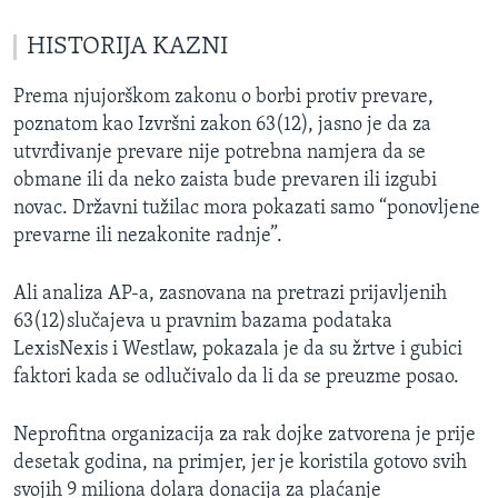
HISTORIJA KAZNI
Prema njujorškom zakonu o borbi protiv prevare,
poznatom kao Izvršni zakon 63(12), jasno je da za
utvrđivanje prevare nije potrebna namjera da se
obmane ili da neko zaista bude prevaren ili izgubi
novac. Državni tužilac mora pokazati samo “ponovljene
prevarne ili nezakonite radnje”.
Ali analiza AP-a, zasnovana na pretrazi prijavljenih
63(12)slučajeva u pravnim bazama podataka
LexisNexis i Westlaw, pokazala je da su žrtve i gubici
faktori kada se odlučivalo da li da se preuzme posao.
Neprofitna organizacija za rak dojke zatvorena je prije
desetak godina, na primjer, jer je koristila gotovo svih
svojih 9 miliona dolara donacija za plaćanje