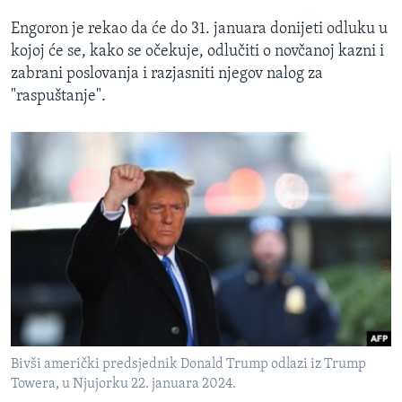
Engoron je rekao da će do 31. januara donijeti odluku u
kojoj će se, kako se očekuje, odlučiti o novčanoj kazni i
zabrani poslovanja i razjasniti njegov nalog za
"raspuštanje".
Bivši američki predsjednik Donald Trump odlazi iz Trump
Towera, u Njujorku 22. januara 2024.