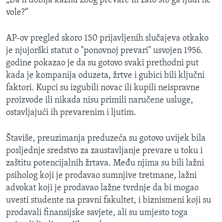
„Da li dobija kaznu zbog prevare ili zato što ga ljudi ne
vole?“
AP-ov pregled skoro 150 prijavljenih slučajeva otkako
je njujorški statut o "ponovnoj prevari" usvojen 1956.
godine pokazao je da su gotovo svaki prethodni put
kada je kompanija oduzeta, žrtve i gubici bili ključni
faktori. Kupci su izgubili novac ili kupili neispravne
proizvode ili nikada nisu primili naručene usluge,
ostavljajući ih prevarenim i ljutim.
Štaviše, preuzimanja preduzeća su gotovo uvijek bila
posljednje sredstvo za zaustavljanje prevare u toku i
zaštitu potencijalnih žrtava. Među njima su bili lažni
psiholog koji je prodavao sumnjive tretmane, lažni
advokat koji je prodavao lažne tvrdnje da bi mogao
uvesti studente na pravni fakultet, i biznismeni koji su
prodavali finansijske savjete, ali su umjesto toga