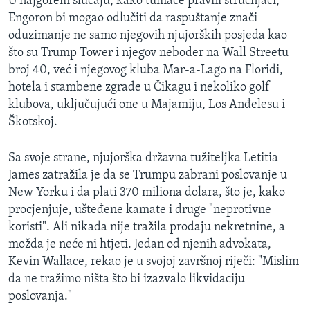
U najgorem slučaju, kako tumače pravni stručnjaci,
Engoron bi mogao odlučiti da raspuštanje znači
oduzimanje ne samo njegovih njujorških posjeda kao
što su Trump Tower i njegov neboder na Wall Streetu
broj 40, već i njegovog kluba Mar-a-Lago na Floridi,
hotela i stambene zgrade u Čikagu i nekoliko golf
klubova, uključujući one u Majamiju, Los Anđelesu i
Škotskoj.
Sa svoje strane, njujorška državna tužiteljka Letitia
James zatražila je da se Trumpu zabrani poslovanje u
New Yorku i da plati 370 miliona dolara, što je, kako
procjenjuje, ušteđene kamate i druge "neprotivne
koristi". Ali nikada nije tražila prodaju nekretnine, a
možda je neće ni htjeti. Jedan od njenih advokata,
Kevin Wallace, rekao je u svojoj završnoj riječi: "Mislim
da ne tražimo ništa što bi izazvalo likvidaciju
poslovanja."