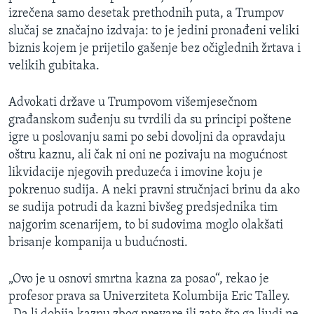
izrečena samo desetak prethodnih puta, a Trumpov
slučaj se značajno izdvaja: to je jedini pronađeni veliki
biznis kojem je prijetilo gašenje bez očiglednih žrtava i
velikih gubitaka.
Advokati države u Trumpovom višemjesečnom
građanskom suđenju su tvrdili da su principi poštene
igre u poslovanju sami po sebi dovoljni da opravdaju
oštru kaznu, ali čak ni oni ne pozivaju na mogućnost
likvidacije njegovih preduzeća i imovine koju je
pokrenuo sudija. A neki pravni stručnjaci brinu da ako
se sudija potrudi da kazni bivšeg predsjednika tim
najgorim scenarijem, to bi sudovima moglo olakšati
brisanje kompanija u budućnosti.
„Ovo je u osnovi smrtna kazna za posao“, rekao je
profesor prava sa Univerziteta Kolumbija Eric Talley.