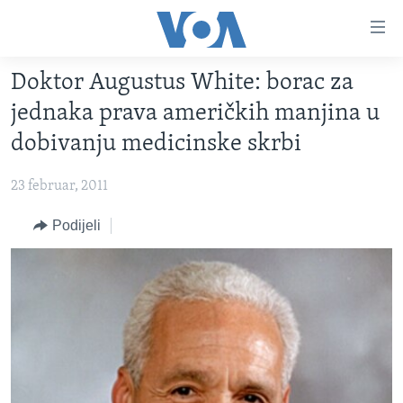
Linkovi
Pređi
na
Doktor Augustus White: borac za
glavni
TV PROGRAM
sadržaj
jednaka prava američkih manjina u
VIDEO
Pređi
dobivanju medicinske skrbi
na
FOTOGRAFIJE DANA
glavnu
23 februar, 2011
VIJESTI
navigaciju
Idi
NAUKA I TEHNOLOGIJA
Podijeli
SJEDINJENE AMERIČKE DRŽAVE
na
SPECIJALNI PROJEKTI
BOSNA I HERCEGOVINA
pretragu
KORUPCIJA
SVIJET
SLOBODA MEDIJA
ŽENSKA STRANA
IZBJEGLIČKA STRANA