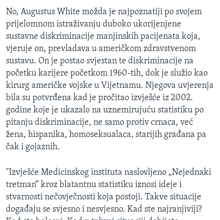
No, Augustus White možda je najpoznatiji po svojem
prijelomnom istraživanju duboko ukorijenjene
sustavne diskriminacije manjinskih pacijenata koja,
vjeruje on, prevladava u američkom zdravstvenom
sustavu. On je postao svjestan te diskriminacije na
početku karijere početkom 1960-tih, dok je služio kao
kirurg američke vojske u Vijetnamu. Njegova uvjerenja
bila su potvrđena kad je pročitao izvješće iz 2002.
godine koje je ukazalo na uznemirujuću statistiku po
pitanju diskriminacije, ne samo protiv crnaca, već
žena, hispanika, homoseksualaca, starijih građana pa
čak i gojaznih.
"Izvješće Medicinskog instituta naslovljeno „Nejednaki
tretman“ kroz blatantnu statistiku iznosi ideje i
stvarnosti nečovječnosti koja postoji. Takve situacije
događaju se svjesno i nesvjesno. Kad ste najranjiviji?