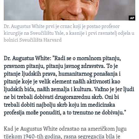
MAGAZIN
O GLASU AMERIKE
Dr. Augustus White prvi je crnac koji je postao profesor
Learning English
kirurgije na Sveučilištu Yale, a kasnije i prvi ravnatelj odjela u
bolnici Sveučilišta Harvard
PRATITE NAS
Dr. Augustus White: "Radi se o moralnom pitanju,
pravnom pitanju, pitanju javnog zdravstva. To je
pitanje ljudskih prava, humanitarnog ponašanja i
Jezici
pitanje koje je velik element naših aktivnosti kao
ljudskih bića, naših zemalja i kultura. Važno je jer ljudi
ne bi trebali dobivati drugorazrednu skrb. Oni bi
trebali dobiti najbolju skrb koju im medicinska
profesija može ponuditi, a to trenutno ne dobivaju."
Kad je Augustus White odrastao na američkom Jugu
tijekom 1940-tih godina, rasna segregacija bila je