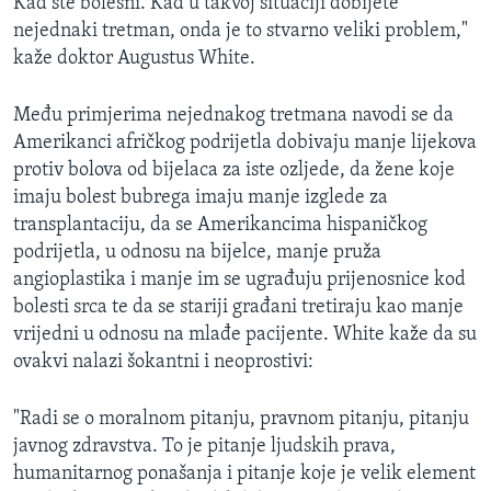
Kad ste bolesni. Kad u takvoj situaciji dobijete
nejednaki tretman, onda je to stvarno veliki problem,"
kaže doktor Augustus White.
Među primjerima nejednakog tretmana navodi se da
Amerikanci afričkog podrijetla dobivaju manje lijekova
protiv bolova od bijelaca za iste ozljede, da žene koje
imaju bolest bubrega imaju manje izglede za
transplantaciju, da se Amerikancima hispaničkog
podrijetla, u odnosu na bijelce, manje pruža
angioplastika i manje im se ugrađuju prijenosnice kod
bolesti srca te da se stariji građani tretiraju kao manje
vrijedni u odnosu na mlađe pacijente. White kaže da su
ovakvi nalazi šokantni i neoprostivi:
"Radi se o moralnom pitanju, pravnom pitanju, pitanju
javnog zdravstva. To je pitanje ljudskih prava,
humanitarnog ponašanja i pitanje koje je velik element