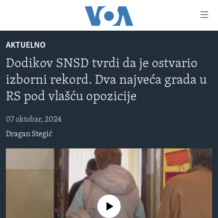
Linkovi
Pređi
na
AKTUELNO
glavni
TV PROGRAM
sadržaj
Dodikov SNSD tvrdi da je ostvario
VIDEO
Pređi
izborni rekord. Dva najveća grada u
na
FOTOGRAFIJE DANA
glavnu
RS pod vlašću opozicije
VIJESTI
navigaciju
Idi
07 oktobar, 2024
NAUKA I TEHNOLOGIJA
SJEDINJENE AMERIČKE DRŽAVE
na
Dragan Stegić
SPECIJALNI PROJEKTI
BOSNA I HERCEGOVINA
pretragu
KORUPCIJA
SVIJET
SLOBODA MEDIJA
ŽENSKA STRANA
No media source currently available
IZBJEGLIČKA STRANA