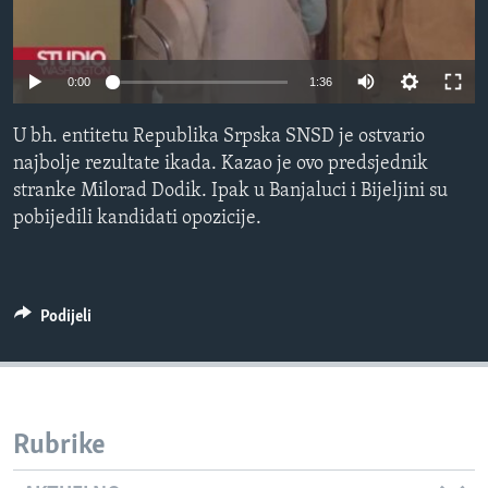
MAGAZIN
O GLASU AMERIKE
0:00
1:36
Learning English
U bh. entitetu Republika Srpska SNSD je ostvario
najbolje rezultate ikada. Kazao je ovo predsjednik
PRATITE NAS
stranke Milorad Dodik. Ipak u Banjaluci i Bijeljini su
pobijedili kandidati opozicije.
Jezici
Podijeli
Rubrike