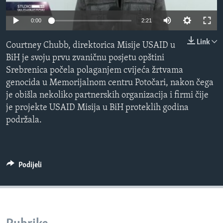
MAGAZIN
0:00
2:21
O GLASU AMERIKE
Link
Courtney Chubb, direktorica Misije USAID u
Learning English
BiH je svoju prvu zvaničnu posjetu opštini
Srebrenica počela polaganjem cvijeća žrtvama
PRATITE NAS
genocida u Memorijalnom centru Potočari, nakon čega
je obišla nekoliko partnerskih organizacija i firmi čije
je projekte USAID Misija u BiH proteklih godina
podržala.
Jezici
Podijeli