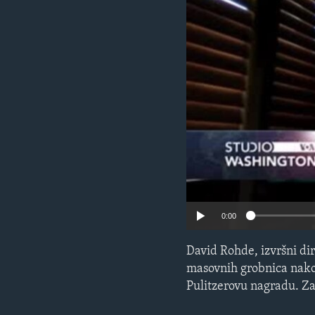
MAGAZIN
O GLASU AMERIKE
0:00
David Rohde, izvršni di
masovnih grobnica nakon
Pulitzerovu nagradu. Za