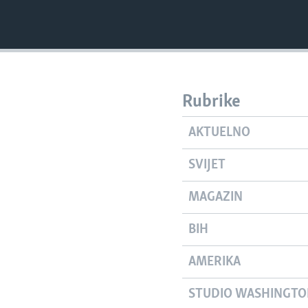
Rubrike
AKTUELNO
SVIJET
MAGAZIN
BIH
AMERIKA
STUDIO WASHINGT