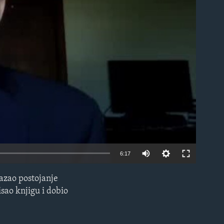
able
6:17
kazao postojanje
EMBED
sao knjigu i dobio