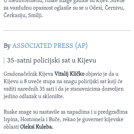
U međuvremenu, ruske snage gađale su Kijev. Sirene
za vazdušnu opasnost oglasile su se u Odesi, Černivu,
Čerkasiju, Smilji.
By
ASSOCIATED PRESS (AP)
35-satni policijski sat u Kijevu
Gradonačelnik Kijeva
Vitalij Kličko
objavio je da u
Kijevu u 8 uveče stupa na snagu policijski sat koji će
važiti narednih 35 sati i da je stanovnicima dozvoljen
jedino odlazak u sklonište.
Ruske snage su nastavile sa napadima i u predgrađima
Irpina, Hostomela i Buče, rekao je guverner kijevske
oblasti
Oleksi Kuleba.