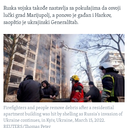
Ruska vojska takođe nastavlja sa pokušajima da osvoji
lučki grad Marijupolj, a ponovo je gađan i Harkov,
saopštio je ukrajinski Generalštab.
Firefighters and people remove debris after a residential
apartment building was hit by shelling as Russia's invasion of
Ukraine continues, in Kyiv, Ukraine, March 15, 2022.
REUTERS/Thomas Peter