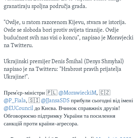
granatiraju spoljna područja grada.
"Ovdje, u ratom razorenom Kijevu, stvara se istorija.
Ovde se sloboda bori protiv svijeta tiranije. Ovdje
budućnost svih nas visi o koncu", napisao je Moravjecki
na Twitteru.
Ukrajinski premijer Denis Šmihal (Denys Shmyhal)
napisao je na Twitteru: "Hrabrost pravih prijatelja
Ukrajine!".
Прем'єр-міністри 🇵🇱
@MorawieckiM
, 🇨🇿
@P_Fiala
, 🇸🇮
@JJansaSDS
прибули сьогодні від імені
@EUCouncil
до Києва. Вчинок справжніх друзів!
Обговорюємо підтримку України та посилення
санкцій проти країни-агресора.