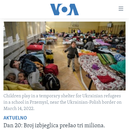
Linkovi
Pređi
na
glavni
TV PROGRAM
sadržaj
VIDEO
Pređi
na
FOTOGRAFIJE DANA
glavnu
VIJESTI
navigaciju
Idi
NAUKA I TEHNOLOGIJA
SJEDINJENE AMERIČKE DRŽAVE
na
SPECIJALNI PROJEKTI
BOSNA I HERCEGOVINA
pretragu
KORUPCIJA
SVIJET
Children play in a temporary shelter for Ukrainian refugees
in a school in Przemysl, near the Ukrainian-Polish border on
SLOBODA MEDIJA
March 14, 2022.
ŽENSKA STRANA
AKTUELNO
IZBJEGLIČKA STRANA
Dan 20: Broj izbjeglica prešao tri miliona.