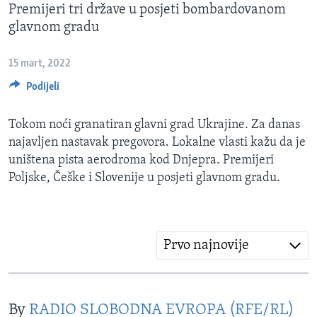
Premijeri tri države u posjeti bombardovanom
MAGAZIN
glavnom gradu
O GLASU AMERIKE
15 mart, 2022
Learning English
Podijeli
PRATITE NAS
Tokom noći granatiran glavni grad Ukrajine. Za danas
najavljen nastavak pregovora. Lokalne vlasti kažu da je
uništena pista aerodroma kod Dnjepra. Premijeri
Poljske, Češke i Slovenije u posjeti glavnom gradu.
Jezici
Prvo najnovije
By
RADIO SLOBODNA EVROPA (RFE/RL)