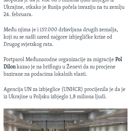
saopštila je da je više od 3 miliona ljudi izbjeglo iz
Ukrajine, otkako je Rusija počela invaziju na tu zemlju
24. februara.
Među njima je i 157.000 državljana drugih zemalja,
koji su se našli usred najgore izbjegličke krize od
Drugog svjetskog rata.
Portparol Međunarodne organizacije za migracije
Pol
Dilon
kazao je na brifingu u Ženevi da su procjene
bazirane na podacima lokalnih vlasti.
Agencija UN za izbjeglice (UNHCR) procijenila je da je
iz Ukrajine u Poljsku izbjeglo 1,8 miliona ljudi.