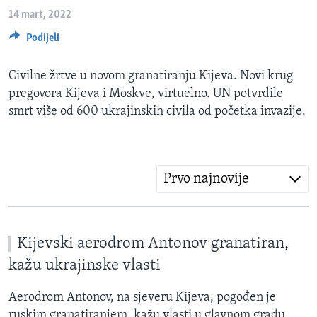
MAGAZIN
14 mart, 2022
O GLASU AMERIKE
Podijeli
Learning English
Civilne žrtve u novom granatiranju Kijeva. Novi krug
pregovora Kijeva i Moskve, virtuelno. UN potvrdile
smrt više od 600 ukrajinskih civila od početka invazije.
PRATITE NAS
Prvo najnovije
Jezici
Kijevski aerodrom Antonov granatiran,
kažu ukrajinske vlasti
Aerodrom Antonov, na sjeveru Kijeva, pogođen je
ruskim granatiranjem, kažu vlasti u glavnom gradu,