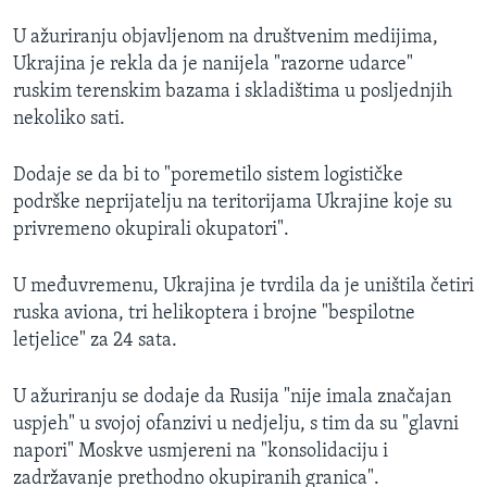
U ažuriranju objavljenom na društvenim medijima,
Ukrajina je rekla da je nanijela "razorne udarce"
ruskim terenskim bazama i skladištima u posljednjih
nekoliko sati.
Dodaje se da bi to "poremetilo sistem logističke
podrške neprijatelju na teritorijama Ukrajine koje su
privremeno okupirali okupatori".
U međuvremenu, Ukrajina je tvrdila da je uništila četiri
ruska aviona, tri helikoptera i brojne "bespilotne
letjelice" za 24 sata.
U ažuriranju se dodaje da Rusija "nije imala značajan
uspjeh" u svojoj ofanzivi u nedjelju, s tim da su "glavni
napori" Moskve usmjereni na "konsolidaciju i
zadržavanje prethodno okupiranih granica".