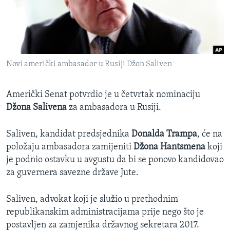
MAGAZIN
O GLASU AMERIKE
Learning English
Novi američki ambasador u Rusiji Džon Saliven
PRATITE NAS
Američki Senat potvrdio je u četvrtak nominaciju
Džona Salivena
za ambasadora u Rusiji.
Jezici
Saliven, kandidat predsjednika
Donalda Trampa
, će na
položaju ambasadora zamijeniti
Džona Hantsmena
koji
je podnio ostavku u avgustu da bi se ponovo kandidovao
za guvernera savezne države Jute.
Saliven, advokat koji je služio u prethodnim
republikanskim administracijama prije nego što je
postavljen za zamjenika državnog sekretara 2017.