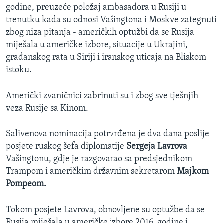
godine, preuzeće položaj ambasadora u Rusiji u
trenutku kada su odnosi Vašingtona i Moskve zategnuti
zbog niza pitanja - američkih optužbi da se Rusija
miješala u američke izbore, situacije u Ukrajini,
građanskog rata u Siriji i iranskog uticaja na Bliskom
istoku.
Američki zvaničnici zabrinuti su i zbog sve tješnjih
veza Rusije sa Kinom.
Salivenova nominacija potrvrđena je dva dana poslije
posjete ruskog šefa diplomatije
Sergeja Lavrova
Vašingtonu, gdje je razgovarao sa predsjednikom
Trampom i američkim državnim sekretarom
Majkom
Pompeom.
Tokom posjete Lavrova, obnovljene su optužbe da se
Rusija miješala u američke izbore 2016. godine i