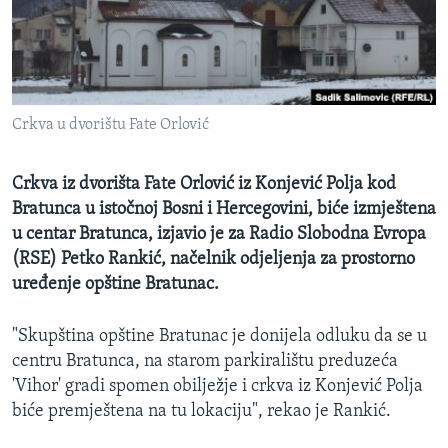
MAGAZIN
O GLASU AMERIKE
Learning English
Crkva u dvorištu Fate Orlović
PRATITE NAS
Crkva iz dvorišta Fate Orlović iz Konjević Polja kod
Bratunca u istočnoj Bosni i Hercegovini, biće izmještena
u centar Bratunca, izjavio je za Radio Slobodna Evropa
Jezici
(RSE) Petko Rankić, načelnik odjeljenja za prostorno
uređenje opštine Bratunac.
"Skupština opštine Bratunac je donijela odluku da se u
centru Bratunca, na starom parkiralištu preduzeća
'Vihor' gradi spomen obilježje i crkva iz Konjević Polja
biće premještena na tu lokaciju", rekao je Rankić.