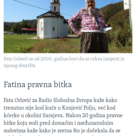
Fata Orlović se od 2000. godine bori da se crkva izmjesti iz
njenog dvorišta
Fatina pravna bitka
Fata Orlović za Radio Slobodna Evropa kaže kako
trenutno nije kod kuće u Konjević Polju, već kod
kćerke u okolini Sarajeva. Nakon 20 godina pravne
bitke koju vodi pred domaćim i međunarodnim
sudovima kaže kako je sretna što je dočekala da se