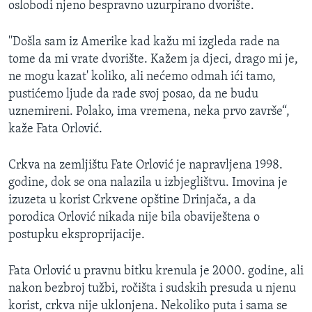
oslobodi njeno bespravno uzurpirano dvorište.
''Došla sam iz Amerike kad kažu mi izgleda rade na
tome da mi vrate dvorište. Kažem ja djeci, drago mi je,
ne mogu kazat' koliko, ali nećemo odmah ići tamo,
pustićemo ljude da rade svoj posao, da ne budu
uznemireni. Polako, ima vremena, neka prvo završe“,
kaže Fata Orlović.
Crkva na zemljištu Fate Orlović je napravljena 1998.
godine, dok se ona nalazila u izbjeglištvu. Imovina je
izuzeta u korist Crkvene opštine Drinjača, a da
porodica Orlović nikada nije bila obaviještena o
postupku eksproprijacije.
Fata Orlović u pravnu bitku krenula je 2000. godine, ali
nakon bezbroj tužbi, ročišta i sudskih presuda u njenu
korist, crkva nije uklonjena. Nekoliko puta i sama se