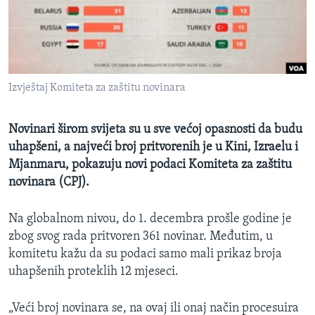
MAGAZIN
O GLASU AMERIKE
Learning English
Izvještaj Komiteta za zaštitu novinara
PRATITE NAS
Novinari širom svijeta su u sve većoj opasnosti da budu
uhapšeni, a najveći broj pritvorenih je u Kini, Izraelu i
Mjanmaru, pokazuju novi podaci Komiteta za zaštitu
Jezici
novinara (CPJ).
Na globalnom nivou, do 1. decembra prošle godine je
zbog svog rada pritvoren 361 novinar. Međutim, u
komitetu kažu da su podaci samo mali prikaz broja
uhapšenih proteklih 12 mjeseci.
„Veći broj novinara se, na ovaj ili onaj način procesuira