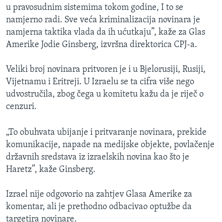
u pravosudnim sistemima tokom godine, I to se
namjerno radi. Sve veća kriminalizacija novinara je
namjerna taktika vlada da ih ućutkaju”, kaže za Glas
Amerike Jodie Ginsberg, izvršna direktorica CPJ-a.
Veliki broj novinara pritvoren je i u Bjelorusiji, Rusiji,
Vijetnamu i Eritreji. U Izraelu se ta cifra više nego
udvostručila, zbog čega u komitetu kažu da je riječ o
cenzuri.
„To obuhvata ubijanje i pritvaranje novinara, prekide
komunikacije, napade na medijske objekte, povlačenje
državnih sredstava iz izraelskih novina kao što je
Haretz”, kaže Ginsberg.
Izrael nije odgovorio na zahtjev Glasa Amerike za
komentar, ali je prethodno odbacivao optužbe da
targetira novinare.