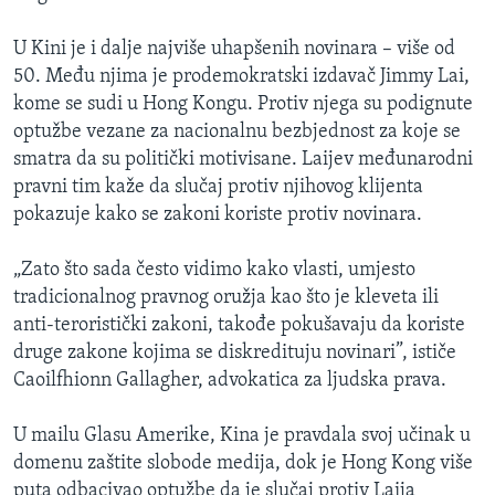
U Kini je i dalje najviše uhapšenih novinara – više od
50. Među njima je prodemokratski izdavač Jimmy Lai,
kome se sudi u Hong Kongu. Protiv njega su podignute
optužbe vezane za nacionalnu bezbjednost za koje se
smatra da su politički motivisane. Laijev međunarodni
pravni tim kaže da slučaj protiv njihovog klijenta
pokazuje kako se zakoni koriste protiv novinara.
„Zato što sada često vidimo kako vlasti, umjesto
tradicionalnog pravnog oružja kao što je kleveta ili
anti-teroristički zakoni, takođe pokušavaju da koriste
druge zakone kojima se diskredituju novinari”, ističe
Caoilfhionn Gallagher, advokatica za ljudska prava.
U mailu Glasu Amerike, Kina je pravdala svoj učinak u
domenu zaštite slobode medija, dok je Hong Kong više
puta odbacivao optužbe da je slučaj protiv Laija