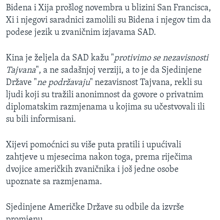
Bidena i Xija prošlog novembra u blizini San Francisca,
Xi i njegovi saradnici zamolili su Bidena i njegov tim da
podese jezik u zvaničnim izjavama SAD.
Kina je željela da SAD kažu "
protivimo se nezavisnosti
Tajvana
", a ne sadašnjoj verziji, a to je da Sjedinjene
Države "
ne podržavaju
" nezavisnost Tajvana, rekli su
ljudi koji su tražili anonimnost da govore o privatnim
diplomatskim razmjenama u kojima su učestvovali ili
su bili informisani.
Xijevi pomoćnici su više puta pratili i upućivali
zahtjeve u mjesecima nakon toga, prema riječima
dvojice američkih zvaničnika i još jedne osobe
upoznate sa razmjenama.
Sjedinjene Američke Države su odbile da izvrše
promjenu.