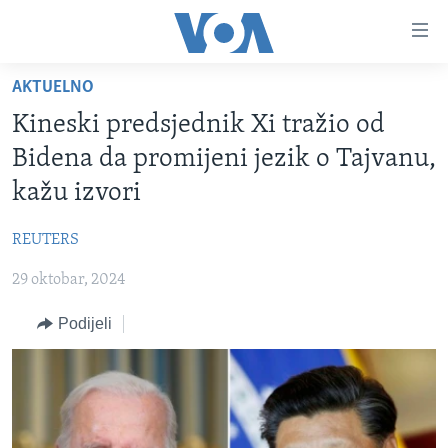
Linkovi
Pređi
na
AKTUELNO
glavni
TV PROGRAM
sadržaj
Kineski predsjednik Xi tražio od
VIDEO
Pređi
Bidena da promijeni jezik o Tajvanu,
na
FOTOGRAFIJE DANA
kažu izvori
glavnu
VIJESTI
navigaciju
REUTERS
Idi
NAUKA I TEHNOLOGIJA
SJEDINJENE AMERIČKE DRŽAVE
na
29 oktobar, 2024
SPECIJALNI PROJEKTI
BOSNA I HERCEGOVINA
pretragu
KORUPCIJA
Podijeli
SVIJET
SLOBODA MEDIJA
ŽENSKA STRANA
IZBJEGLIČKA STRANA