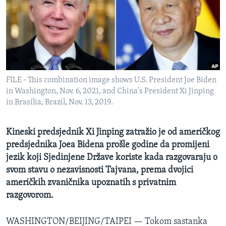
MAGAZIN
O GLASU AMERIKE
Learning English
FILE - This combination image shows U.S. President Joe Biden
PRATITE NAS
in Washington, Nov. 6, 2021, and China's President Xi Jinping
in Brasília, Brazil, Nov. 13, 2019.
Jezici
Kineski predsjednik Xi Jinping zatražio je od američkog
predsjednika Joea Bidena prošle godine da promijeni
jezik koji Sjedinjene Države koriste kada razgovaraju o
svom stavu o nezavisnosti Tajvana, prema dvojici
američkih zvaničnika upoznatih s privatnim
razgovorom.
WASHINGTON/BEIJING/TAIPEI —
Tokom sastanka