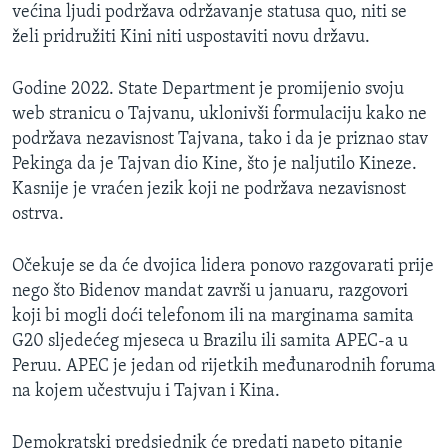
većina ljudi podržava održavanje statusa quo, niti se
želi pridružiti Kini niti uspostaviti novu državu.
Godine 2022. State Department je promijenio svoju
web stranicu o Tajvanu, uklonivši formulaciju kako ne
podržava nezavisnost Tajvana, tako i da je priznao stav
Pekinga da je Tajvan dio Kine, što je naljutilo Kineze.
Kasnije je vraćen jezik koji ne podržava nezavisnost
ostrva.
Očekuje se da će dvojica lidera ponovo razgovarati prije
nego što Bidenov mandat završi u januaru, razgovori
koji bi mogli doći telefonom ili na marginama samita
G20 sljedećeg mjeseca u Brazilu ili samita APEC-a u
Peruu. APEC je jedan od rijetkih međunarodnih foruma
na kojem učestvuju i Tajvan i Kina.
Demokratski predsjednik će predati napeto pitanje