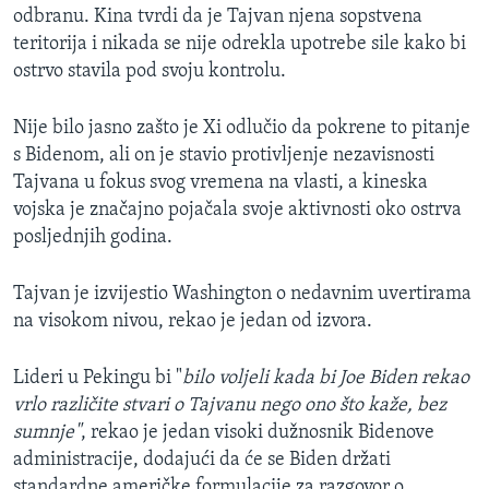
odbranu. Kina tvrdi da je Tajvan njena sopstvena
teritorija i nikada se nije odrekla upotrebe sile kako bi
ostrvo stavila pod svoju kontrolu.
Nije bilo jasno zašto je Xi odlučio da pokrene to pitanje
s Bidenom, ali on je stavio protivljenje nezavisnosti
Tajvana u fokus svog vremena na vlasti, a kineska
vojska je značajno pojačala svoje aktivnosti oko ostrva
posljednjih godina.
Tajvan je izvijestio Washington o nedavnim uvertirama
na visokom nivou, rekao je jedan od izvora.
Lideri u Pekingu bi "
bilo voljeli kada bi Joe Biden rekao
vrlo različite stvari o Tajvanu nego ono što kaže, bez
sumnje"
, rekao je jedan visoki dužnosnik Bidenove
administracije, dodajući da će se Biden držati
standardne američke formulacije za razgovor o