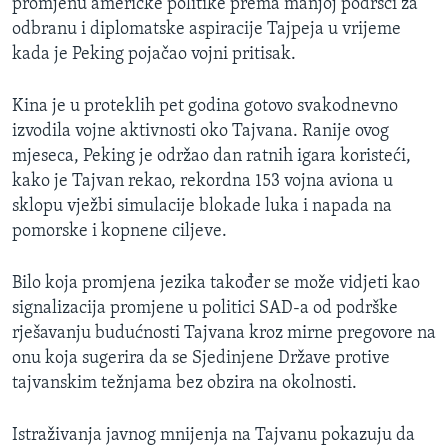
promjenu američke politike prema manjoj podršci za
odbranu i diplomatske aspiracije Tajpeja u vrijeme
kada je Peking pojačao vojni pritisak.
Kina je u proteklih pet godina gotovo svakodnevno
izvodila vojne aktivnosti oko Tajvana. Ranije ovog
mjeseca, Peking je održao dan ratnih igara koristeći,
kako je Tajvan rekao, rekordna 153 vojna aviona u
sklopu vježbi simulacije blokade luka i napada na
pomorske i kopnene ciljeve.
Bilo koja promjena jezika također se može vidjeti kao
signalizacija promjene u politici SAD-a od podrške
rješavanju budućnosti Tajvana kroz mirne pregovore na
onu koja sugerira da se Sjedinjene Države protive
tajvanskim težnjama bez obzira na okolnosti.
Istraživanja javnog mnijenja na Tajvanu pokazuju da