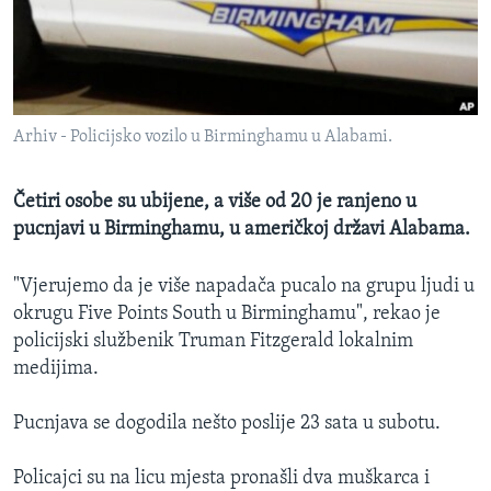
MAGAZIN
O GLASU AMERIKE
Learning English
Arhiv - Policijsko vozilo u Birminghamu u Alabami.
PRATITE NAS
Četiri osobe su ubijene, a više od 20 je ranjeno u
pucnjavi u Birminghamu, u američkoj državi Alabama.
Jezici
"Vjerujemo da je više napadača pucalo na grupu ljudi u
okrugu Five Points South u Birminghamu", rekao je
policijski službenik Truman Fitzgerald lokalnim
medijima.
Pucnjava se dogodila nešto poslije 23 sata u subotu.
Policajci su na licu mjesta pronašli dva muškarca i