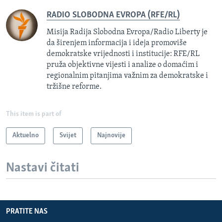
RADIO SLOBODNA EVROPA (RFE/RL)
Misija Radija Slobodna Evropa/Radio Liberty je
da širenjem informacija i ideja promoviše
demokratske vrijednosti i institucije: RFE/RL
pruža objektivne vijesti i analize o domaćim i
regionalnim pitanjima važnim za demokratske i
tržišne reforme.
This item is part of
Aktuelno
Svijet
Najnovije
Nastavi čitati
PRATITE NAS