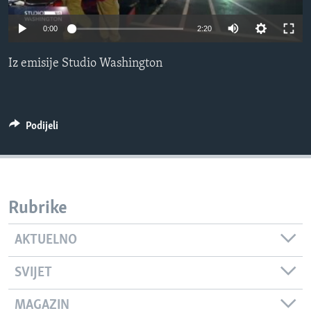
MAGAZIN
0:00
2:20
O GLASU AMERIKE
Iz emisije Studio Washington
Learning English
PRATITE NAS
Podijeli
Jezici
Rubrike
AKTUELNO
SVIJET
MAGAZIN