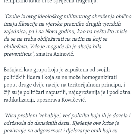
tempirano kako bi se spriječila tragedija.
"Osobe iz ovog ideološkog militantnog okruženja obično
imaju fiksacije na vjerske praznike drugih vjerskih
zajednica, pa i na Novu godinu, kao na nešto što misle
da se ne treba obilježavati na način na koji se
obilježava. Vrlo je moguće da je akcija bila
preventivna"
, smatra Azinović.
Bošnjaci kao grupa koja je zapuštena od svojih
političkih lidera i koja se ne može homogenizirati
poput druge dvije nacije na teritorijalnom principu, i
čiji su je političari napustili, najugroženija je i podložna
radikalizaciji, upozorava Kovačević.
"Nisu problem 'vehabije', već politika koja ih je dovela i
održavala do današnjih dana. Rješenje ove krize je
pozivanje na odgovornost i djelovanje onih koji su