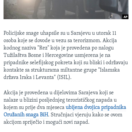
MAGAZIN
O GLASU AMERIKE
Learning English
Policijske snage uhapsile su u Sarajevu u utorak 11
osoba koje se dovode u vezu sa terorizmom. Akcija
PRATITE NAS
kodnog naziva "Rez" koja je provedena po nalogu
Tužilaštva Bosne i Hercegovine usmjerena je na
pripadnike selefijskog pokreta koji su bliski i održavaju
kontakte sa strukturama miltantne grupe "Islamska
Jezici
država Iraka i Levanta" (ISIL).
Akcija je provedena u dijelovima Sarajeva koji se
nalaze u blizini posljednjeg terorističkog napada u
kojem su prije dva mjeseca
ubijena dvojica pripadnika
Oružanih snaga BiH
. Stručnjaci vjeruju kako se ovom
akcijom spriječio i mogući novi napad.