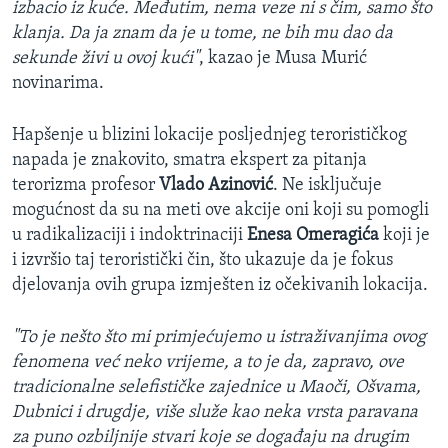
izbacio iz kuće. Međutim, nema veze ni s čim, samo što
klanja. Da ja znam da je u tome, ne bih mu dao da
sekunde živi u ovoj kući"
, kazao je Musa Murić
novinarima.
Hapšenje u blizini lokacije posljednjeg terorističkog
napada je znakovito, smatra ekspert za pitanja
terorizma profesor
Vlado Azinović
. Ne isključuje
mogućnost da su na meti ove akcije oni koji su pomogli
u radikalizaciji i indoktrinaciji
Enesa Omeragića
koji je
i izvršio taj teroristički čin, što ukazuje da je fokus
djelovanja ovih grupa izmješten iz očekivanih lokacija.
"To je nešto što mi primjećujemo u istraživanjima ovog
fenomena već neko vrijeme, a to je da, zapravo, ove
tradicionalne selefističke zajednice u Maoči, Ošvama,
Dubnici i drugdje, više služe kao neka vrsta paravana
za puno ozbiljnije stvari koje se događaju na drugim