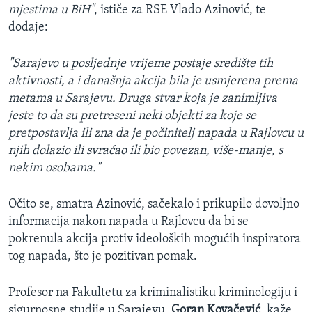
mjestima u BiH"
, ističe za RSE Vlado Azinović, te
dodaje:
"Sarajevo u posljednje vrijeme postaje središte tih
aktivnosti, a i današnja akcija bila je usmjerena prema
metama u Sarajevu. Druga stvar koja je zanimljiva
jeste to da su pretreseni neki objekti za koje se
pretpostavlja ili zna da je počinitelj napada u Rajlovcu u
njih dolazio ili svraćao ili bio povezan, više-manje, s
nekim osobama."
Očito se, smatra Azinović, sačekalo i prikupilo dovoljno
informacija nakon napada u Rajlovcu da bi se
pokrenula akcija protiv ideoloških mogućih inspiratora
tog napada, što je pozitivan pomak.
Profesor na Fakultetu za kriminalistiku kriminologiju i
sigurnosne studije u Sarajevu,
Goran Kovačević
, kaže