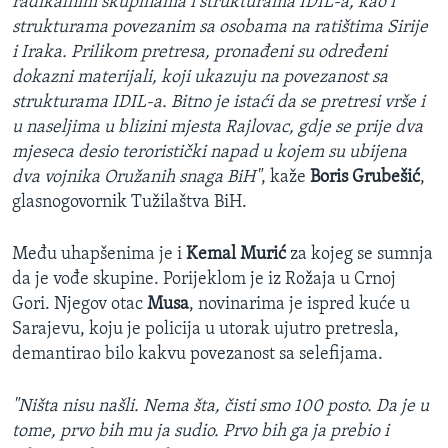
radikalnim skupinama i strukturama IDIL-a, kao i
strukturama povezanim sa osobama na ratištima Sirije
i Iraka. Prilikom pretresa, pronađeni su određeni
dokazni materijali, koji ukazuju na povezanost sa
strukturama IDIL-a. Bitno je istaći da se pretresi vrše i
u naseljima u blizini mjesta Rajlovac, gdje se prije dva
mjeseca desio teroristički napad u kojem su ubijena
dva vojnika Oružanih snaga BiH"
, kaže
Boris Grubešić
,
glasnogovornik Tužilaštva BiH.
Među uhapšenima je i
Kemal Murić
za kojeg se sumnja
da je vođe skupine. Porijeklom je iz Rožaja u Crnoj
Gori. Njegov otac
Musa
, novinarima je ispred kuće u
Sarajevu, koju je policija u utorak ujutro pretresla,
demantirao bilo kakvu povezanost sa selefijama.
"Ništa nisu našli. Nema šta, čisti smo 100 posto. Da je u
tome, prvo bih mu ja sudio. Prvo bih ga ja prebio i