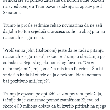
demokrate su ponovo zatražile da Bolton bude pozvan
na svjedočenje u Trumpovom suđenju za opoziv pred
Senatom.
Trump je prošle sedmice rekao novinarima da ne želi
da John Bolton svjedoči u procesu suđenja zbog pitanja
nacionalne sigurnosti.
"Problem sa John (Boltonom) jeste da se radi o pitanju
nacionalne sigurnosti", rekao je Trump u obraćanju po
odlasku sa Svjetskog ekonomskog foruma. "On zna
neka moja mišljenja, zna šta mislim o liderima. Šta bi
se desilo kada bi otkrio da ja o nekom lideru nemam
baš pozitivno mišljenje?".
Trump je opzvan po optužbi za zloupotrebu položaja,
tačnije da je zamrznuo pomoć zvaničnom Kijevu od
skoro 400 miliona dolara da bi izvršio pritisak na njega