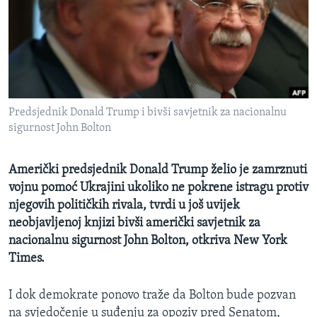
MAGAZIN
O GLASU AMERIKE
Learning English
Predsjednik Donald Trump i bivši savjetnik za nacionalnu
PRATITE NAS
sigurnost John Bolton
Američki predsjednik Donald Trump želio je zamrznuti
Jezici
vojnu pomoć Ukrajini ukoliko ne pokrene istragu protiv
njegovih političkih rivala, tvrdi u još uvijek
neobjavljenoj knjizi bivši američki savjetnik za
nacionalnu sigurnost John Bolton, otkriva New York
Times.
I dok demokrate ponovo traže da Bolton bude pozvan
na svjedočenje u suđenju za opoziv pred Senatom,