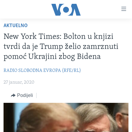
Linkovi
Pređi
na
AKTUELNO
glavni
TV PROGRAM
sadržaj
New York Times: Bolton u knjizi
VIDEO
Pređi
tvrdi da je Trump želio zamrznuti
na
FOTOGRAFIJE DANA
pomoć Ukrajini zbog Bidena
glavnu
VIJESTI
navigaciju
RADIO SLOBODNA EVROPA (RFE/RL)
Idi
NAUKA I TEHNOLOGIJA
SJEDINJENE AMERIČKE DRŽAVE
na
27 januar, 2020
SPECIJALNI PROJEKTI
BOSNA I HERCEGOVINA
pretragu
KORUPCIJA
Podijeli
SVIJET
SLOBODA MEDIJA
ŽENSKA STRANA
IZBJEGLIČKA STRANA