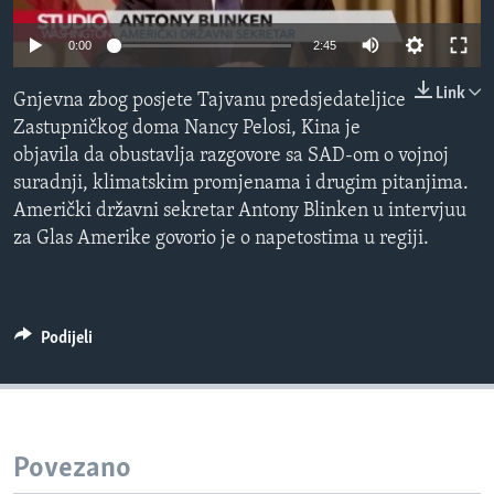
MAGAZIN
0:00
2:45
O GLASU AMERIKE
Link
Gnjevna zbog posjete Tajvanu predsjedateljice
Learning English
Zastupničkog doma Nancy Pelosi, Kina je
objavila da obustavlja razgovore sa SAD-om o vojnoj
PRATITE NAS
suradnji, klimatskim promjenama i drugim pitanjima.
Američki državni sekretar Antony Blinken u intervjuu
za Glas Amerike govorio je o napetostima u regiji.
Jezici
Podijeli
Povezano