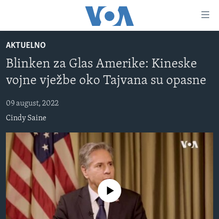
Linkovi
Pređi
na
AKTUELNO
glavni
TV PROGRAM
sadržaj
Blinken za Glas Amerike: Kineske
VIDEO
Pređi
vojne vježbe oko Tajvana su opasne
na
FOTOGRAFIJE DANA
glavnu
09 august, 2022
VIJESTI
navigaciju
Cindy Saine
Idi
NAUKA I TEHNOLOGIJA
SJEDINJENE AMERIČKE DRŽAVE
na
SPECIJALNI PROJEKTI
BOSNA I HERCEGOVINA
pretragu
KORUPCIJA
SVIJET
SLOBODA MEDIJA
No media source currently available
ŽENSKA STRANA
IZBJEGLIČKA STRANA