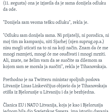
(11. avgusta) ona je izjavila da je sama donijela odluku
da ode.
"Donijela sam veoma tešku odluku", rekla je.
"Odluku sam donijela sama. Ni prijatelji, ni porodica, ni
moj tim za kampanju, niti Sjarhej (njen suprug.op.a.)
nisu mogli uticati na to ni na koji način. Znam da će me
mnogi razmjeti, mnogi će me osuđivati i mnogi mrziti.
Ali, znate, ne želim vam da se suočite sa dilemom sa
kojom sam se morala ja suočiti", rekla je Tihanovskaja.
Prethodno je na Twitteru ministar spoljnih poslova
Litvanije Linas Linkevičijus objavio da je Tihanovskaja
otišla iz Bjelorusije u Litvaniju i da je bezbjedna.
Članica EU i NATO Litvanija, koja je kao i Bjelorusija
jednom bila dio Sovjetskog Saveza, ima istoriju davanja