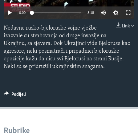
MAGAZIN
0:00
3:18
O GLASU AMERIKE
Link
Nedavne rusko-bjeloruske vojne vježbe
Learning English
izazvale su strahovanja od druge invazije na
Ukrajinu, sa sjevera. Dok Ukrajinci vide Bjeloruse kao
PRATITE NAS
agresore, neki posmatrači i pripadnici bjeloruske
opozicije kažu da nisu svi Bjelorusi na strani Rusije.
Neki su se pridružili ukrajinskim snagama.
Jezici
Podijeli
Rubrike