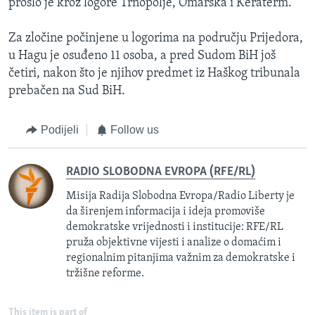
prošlo je kroz logore Trnopolje, Omarska i Keraterm.
Za zločine počinjene u logorima na području Prijedora,
u Hagu je osuđeno 11 osoba, a pred Sudom BiH još
četiri, nakon što je njihov predmet iz Haškog tribunala
prebačen na Sud BiH.
Podijeli
Follow us
RADIO SLOBODNA EVROPA (RFE/RL)
Misija Radija Slobodna Evropa/Radio Liberty je
da širenjem informacija i ideja promoviše
demokratske vrijednosti i institucije: RFE/RL
pruža objektivne vijesti i analize o domaćim i
regionalnim pitanjima važnim za demokratske i
tržišne reforme.
This item is part of