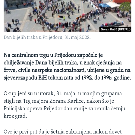
MAGAZIN
O GLASU AMERIKE
Learning English
Dan bijelih traka u Prijedoru, 31. maj 2022.
PRATITE NAS
Na centralnom trgu u Prijedoru započelo je
obilježavanje Dana bijelih traka, u znak sjećanja na
žrtve, civile nesrpske nacionalnosti, ubijene u gradu na
Jezici
sjeverozapadu BiH tokom rata od 1992. do 1995. godine.
Okupljeni su u utorak, 31. maja, u manjim grupama
stigli na Trg majora Zorana Karlice, nakon što je
Policijska uprava Prijedor dan ranije zabranila šetnju
kroz grad.
Ovo je prvi put da je šetnja zabranjena nakon devet