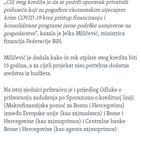
„
Cilj ovog kredita je da se podrži oporavak privatnih
poduzeća koji su pogođeni ekonomskim utjecajem
krize COVID-19 kroz pristup financiranju i
konsolidirane programe javne podrške usmjerene na
gospodarstvo
“, kazala je Jelka Miličević, ministrica
financija Federacije BiH.
Miličević je dodala kako će rok otplate ovog kredita biti
15 godina, a za cijeli projekat nisu potrebna dodatna
sredstva iz budžeta.
Na istoj sjednici prihvaćen je i prijedlog Odluke o
prihvatanju zaduženja po Sporazumu o kreditnoj liniji
(Makrofinansijska pomoć za Bosnu i Hercegovinu)
između Evropske unije (kao zajmodavca) i Bosne i
Hercegovine (kao zajmoprimca) i Centralne banke
Bosne i Hercegovine (kao agenta zajmoprimca)