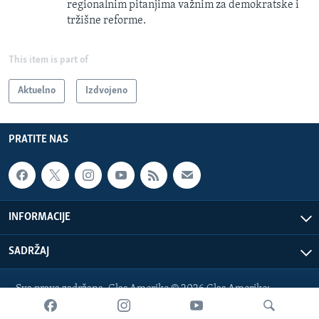
regionalnim pitanjima važnim za demokratske i
tržišne reforme.
This item is part of
Aktuelno
Izdvojeno
PRATITE NAS
INFORMACIJE
SADRŽAJ
Sva prava zadržana. Glas Amerike © 2026 Glas Amerike:
bosnian-service@voanews.com