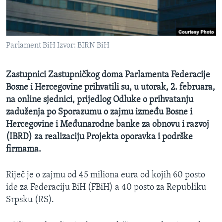
MAGAZIN
O GLASU AMERIKE
Parlament BiH Izvor: BIRN BiH
Learning English
Zastupnici Zastupničkog doma Parlamenta Federacije
PRATITE NAS
Bosne i Hercegovine prihvatili su, u utorak, 2. februara,
na online sjednici, prijedlog Odluke o prihvatanju
zaduženja po Sporazumu o zajmu između Bosne i
Hercegovine i Međunarodne banke za obnovu i razvoj
Jezici
(IBRD) za realizaciju Projekta oporavka i podrške
firmama.
Riječ je o zajmu od 45 miliona eura od kojih 60 posto
ide za Federaciju BiH (FBiH) a 40 posto za Republiku
Srpsku (RS).