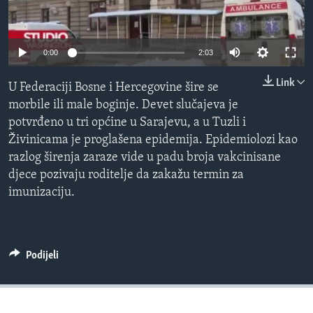
MAGAZIN
O GLASU AMERIKE
0:00
2:03
Learning English
Link
U Federaciji Bosne i Hercegovine šire se
morbile ili male boginje. Devet slučajeva je
PRATITE NAS
potvrđeno u tri općine u Sarajevu, a u Tuzli i
Živinicama je proglašena epidemija. Epidemiolozi kao
razlog širenja zaraze vide u padu broja vakcinisane
djece pozivaju roditelje da zakažu termin za
Jezici
imunizaciju.
Podijeli